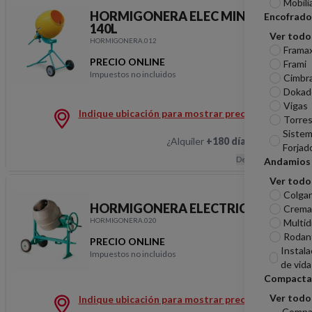
Mobili
HORMIGONERA ELEC MINIBETA
Encofrado
140L
Ver todo
HORMIGONERA.012
Frama
PRECIO ONLINE
Frami
Impuestos no incluidos
Cimbr
HORMIGONERA ELEC 
Dokad
Vigas
Indique ubicación para mostrar precios
Torres
Sistem
¿Alquiler
+180 días
?
Hablemos
Forjad
Descripción
Andamios
Ver todo
Colga
HORMIGONERA ELECTRICA 160L
Cremal
HORMIGONERA.020
Multid
Rodan
PRECIO ONLINE
Instala
Impuestos no incluidos
HORMIGONERA ELECT
de vida
Compacta
Ver todo
Indique ubicación para mostrar precios
Compa