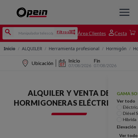
Filtros
Área Clientes
Cesta
Inicio
/
ALQUILER
/
Herramienta profesional
/
Hormigón
/
Ho
Inicio
Fin
Ubicación
07/08/2026
07/08/2026
ALQUILER Y VENTA DE
GAMA SO
HORMIGONERAS ELÉCTRICAS
Ver todo
Eléctric
Diésel 
Híbrida
Elevación
Ver todo