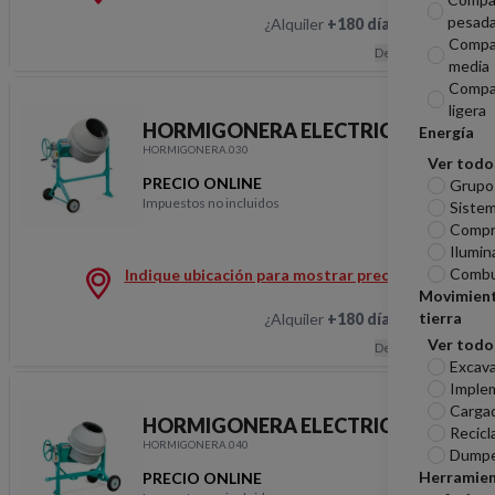
pesad
¿Alquiler
+180 días
?
Hablemos
Compa
Descripción
media
Compa
ligera
HORMIGONERA ELECTRICA 190L
Energía
HORMIGONERA.030
Ver todo
PRECIO ONLINE
Grupo
Impuestos no incluidos
Sistem
HORMIGONERA ELECT
Compr
Ilumin
Combu
Indique ubicación para mostrar precios
Movimien
tierra
¿Alquiler
+180 días
?
Hablemos
Ver todo
Descripción
Excav
Imple
Carga
HORMIGONERA ELECTRICA 250L
Recicl
HORMIGONERA.040
Dumpe
Herramie
PRECIO ONLINE