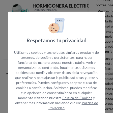
profesiona
HORMIGONERA ELECTRICA 350L
HORMIGONERA.060
Ver todo
Hidrol
PRECIO ONLINE
Abrill
Impuestos no incluidos
HORMIGONERA ELECT
Aspira
Frega
Limpia
Indique ubicación para mostrar precios
Respetamos tu privacidad
Vapor
Barred
¿Alquiler
+180 días
?
Hablemos
Jardinería
Utilizamos cookies y tecnologías similares propias y de
Descripción
terceros, de sesión o persistentes, para hacer
Ver todo
funcionar de manera segura nuestra página web y
Desto
personalizar su contenido. Igualmente, utilizamos
Biotri
HORMIGONERA ELEC ROLLBETA
cookies para medir y obtener datos de la navegación
Zanjad
140L
que realizas y para ajustar la publicidad a tus gustos y
Sopla
HORMIGONERA.013
preferencias. Puedes configurar y aceptar el uso de
Podad
PRECIO ONLINE
cookies a continuación. Asimismo, puedes modificar
Motosi
Impuestos no incluidos
tus opciones de consentimiento en cualquier
Minid
HORMIGONERA ELEC 
momento visitando nuestra
Política de Cookies
y
Motoa
obtener más información haciendo clic en:
Política de
Desbr
Indique ubicación para mostrar precios
Privacidad
Corta