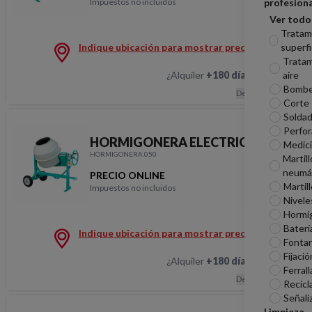
Impuestos no incluidos
profesiona
HORMIGONERA ELECT
Ver todo
Tratam
superfi
Indique ubicación para mostrar precios
Tratam
aire
¿Alquiler
+180 días
?
Hablemos
Bomb
Descripción
Corte
Soldad
Perfor
HORMIGONERA ELECTRICA 300L
Medic
HORMIGONERA.050
Martill
neumá
PRECIO ONLINE
Martil
Impuestos no incluidos
HORMIGONERA ELECT
Nivele
Hormi
Baterí
Indique ubicación para mostrar precios
Fontan
Fijació
¿Alquiler
+180 días
?
Hablemos
Ferrall
Descripción
Recicl
Señali
Limpieza