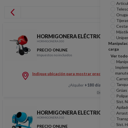
Articu
Telesc
Oruga
Tijera
Cesta
Mástil
HORMIGONERA ELÉCTRICA 80L
Unipe
HORMIGONERA.000
Manipulac
carga
PRECIO ONLINE
Impuestos no incluidos
Ver todo
HORMIGONERA ELÉCT
Manip
Imple
manute
Indique ubicación para mostrar precios
Carreti
Tanqu
¿Alquiler
+180 días
?
Hablemos
Grúas
Descripción
Polipa
Sist. 
Apilad
HORMIGONERA ELECTRICA 140L
Arrast
HORMIGONERA.010
Transp
Sist. H
PRECIO ONLINE