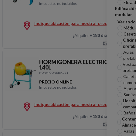
Elevad
Impuestos no incluidos
HORMIGONERA ELECT
Edificació
modular
Ver todo
Indique ubicación para mostrar precios
Módul
Caseta
¿Alquiler
+180 días
?
Hablemos
Oficin
Descripción
prefab
Aulas
prefab
HORMIGONERA ELECTRICA PE
Vestua
140L
prefab
HORMIGONERA.011
Caset
PRECIO ONLINE
comerc
Impuestos no incluidos
Alpen
HORMIGONERA ELECT
Sanita
Hospit
Indique ubicación para mostrar precios
campa
Baños 
¿Alquiler
+180 días
?
Hablemos
Conten
Descripción
Almacé
Vallas