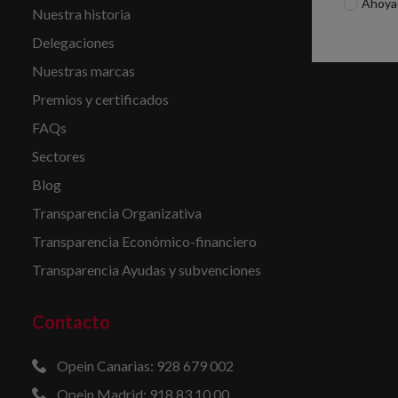
Ahoya
Nuestra historia
Delegaciones
Nuestras marcas
Premios y certificados
FAQs
Sectores
Blog
Transparencia Organizativa
Transparencia Económico-financiero
Transparencia Ayudas y subvenciones
Contacto
Opein Canarias: 928 679 002
Opein Madrid: 918 83 10 00