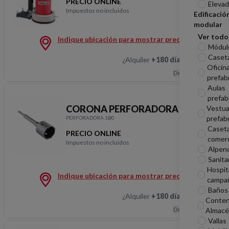
PRECIO ONLINE
Elevad
Impuestos no incluidos
Edificació
PERFORADORA DIA
modular
Ver todo
Indique ubicación para mostrar precios
Módul
Caseta
¿Alquiler
+180 días
?
Hablemos
Oficin
Descripción
prefab
Aulas
prefab
CORONA PERFORADORA
Vestua
prefab
PERFORADORA.1@0
Caset
PRECIO ONLINE
comerc
Impuestos no incluidos
Alpen
CORONA PERFORAD
Sanita
Hospit
Indique ubicación para mostrar precios
campa
Baños 
¿Alquiler
+180 días
?
Hablemos
Conten
Descripción
Almacé
Vallas