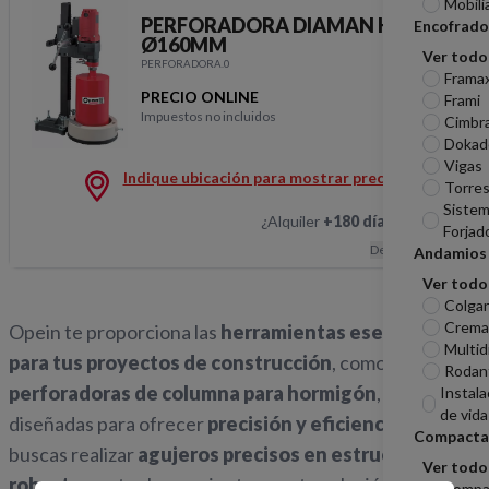
Mobili
PERFORADORA DIAMAN HUME
Encofrado
Ø160MM
Ver todo
PERFORADORA.0
Frama
PRECIO ONLINE
Frami
Impuestos no incluidos
Cimbr
PERFORADORA DIA
Dokad
Vigas
Indique ubicación para mostrar precios
Torres
Sistem
¿Alquiler
+180 días
?
Hablemos
Forjad
Descripción
Andamios
Ver todo
Colga
Cremal
Opein te proporciona las
herramientas esenciales
Multid
para tus proyectos de construcción
, como los son las
Rodan
perforadoras de columna para hormigón
, máquinas
Instala
de vida
diseñadas para ofrecer
precisión y eficiencia
. Si
Compacta
buscas realizar
agujeros precisos en estructuras
Ver todo
robustas
, estas herramientas son tu solución ideal.
Compa