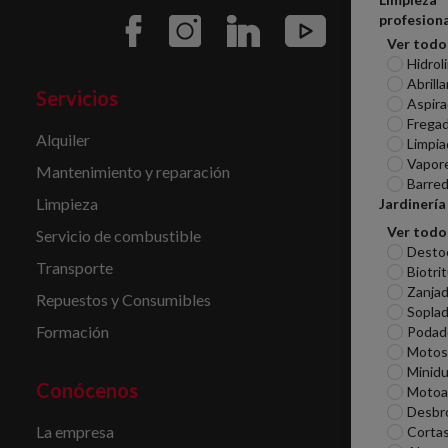
profesiona
Ver todo
Hidrol
Abrill
Servicios
Aspira
Frega
Alquiler
Limpia
Vapor
Mantenimiento y reparación
Barred
Limpieza
Jardinería
Ver todo
Servicio de combustible
Desto
Transporte
Biotri
Zanjad
Repuestos y Consumibles
Sopla
Formación
Podad
Motosi
Minid
Conócenos
Motoa
Desbr
La empresa
Corta