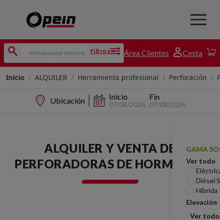
Filtros
Área Clientes
Cesta
Inicio
/
ALQUILER
/
Herramienta profesional
/
Perforación
/
Inicio
Fin
Ubicación
07/08/2026
07/08/2026
ALQUILER Y VENTA DE
GAMA SO
PERFORADORAS DE HORMIGÓN
Ver todo
Eléctric
Diésel 
Híbrida
Elevación
Ver todo