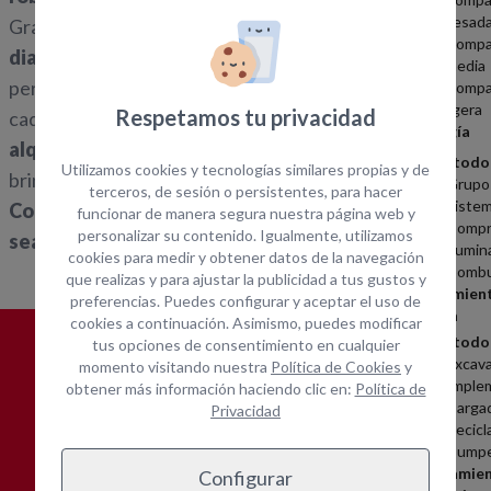
pesad
Gracias a su
potente sistema de perforación
Compa
diamantada
, ya sea
en húmedo o en seco
, estas
media
perforadoras garantizan resultados de alta calidad en
Compa
ligera
Respetamos tu privacidad
cada uso. Además, ofrecemos
opciones tanto de
Energía
alquiler como venta a precios competitivos
,
Ver todo
Utilizamos cookies y tecnologías similares propias y de
brindando soluciones adaptadas a cada profesional.
Grupo
terceros, de sesión o persistentes, para hacer
Sistem
Con Opein, aseguras que tu trabajo en hormigón
funcionar de manera segura nuestra página web y
Compr
personalizar su contenido. Igualmente, utilizamos
sea impecable
.
Ilumin
cookies para medir y obtener datos de la navegación
Combu
que realizas y para ajustar la publicidad a tus gustos y
Movimien
preferencias. Puedes configurar y aceptar el uso de
tierra
cookies a continuación. Asimismo, puedes modificar
Ver todo
tus opciones de consentimiento en cualquier
Excav
¿POR QUÉ
ALQUILAR CON
momento visitando nuestra
Política de Cookies
y
Imple
obtener más información haciendo clic en:
Política de
OPEIN?
Carga
Privacidad
Recicl
Dumpe
Herramie
Configurar