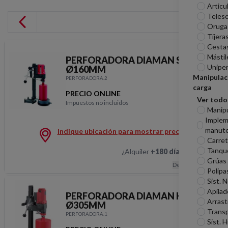
Articu
Telesc
Oruga
Tijera
Cesta
Mástil
PERFORADORA DIAMAN SEC0
Unipe
Ø160MM
Manipulac
PERFORADORA.2
carga
PRECIO ONLINE
Ver todo
Impuestos no incluidos
PERFORADORA DIAM
Manip
Imple
manute
Indique ubicación para mostrar precios
Carreti
Tanqu
¿Alquiler
+180 días
?
Hablemos
Grúas
Descripción
Polipa
Sist. 
Apilad
PERFORADORA DIAMAN HUME
Arrast
Ø305MM
Transp
PERFORADORA.1
Sist. H