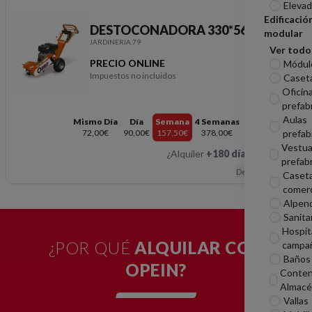
Elevad
Edificació
DESTOCONADORA 330*560MM
modular
JARDINERIA.79
Ver todo
PRECIO ONLINE
Módul
Impuestos no incluidos
Caseta
DESTOCONADORA 33
Oficin
prefab
Aulas
Mismo Día
Día
Semana
4 Semanas
72,00€
90,00€
157,50€
378,00€
prefab
Vestua
¿Alquiler
+180 días
?
Hablemos
prefab
Descripción
Caset
comerc
Alpen
Sanita
Hospit
¿POR QUÉ
ALQUILAR CON
campa
Baños 
OPEIN?
Conten
Almacé
Vallas