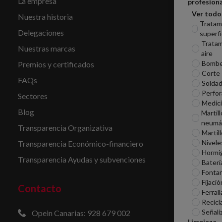
La empresa
profesiona
Ver todo
Nuestra historia
Tratam
Delegaciones
superfi
Tratam
Nuestras marcas
aire
Bomb
Premios y certificados
Corte
FAQs
Soldad
Perfor
Sectores
Medic
Blog
Martill
neumá
Transparencia Organizativa
Martil
Nivele
Transparencia Económico-financiero
Hormi
Transparencia Ayudas y subvenciones
Baterí
Fontan
Fijació
Contacto
Ferrall
Recicl
Señali
Opein Canarias: 928 679 002
Limpieza