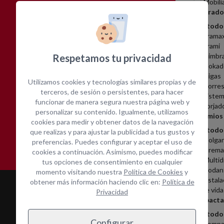
Mobili
Encofrado
Ver todo
Frama
Frami
Amplia gama de equipos
Cotización inmediata
Cimbr
Respetamos tu privacidad
Dokad
Vigas
Utilizamos cookies y tecnologías similares propias y de
Torres
terceros, de sesión o persistentes, para hacer
Sistem
funcionar de manera segura nuestra página web y
Forjad
personalizar su contenido. Igualmente, utilizamos
Andamios
Asistencia técnica in-
Contacta con nosotros
cookies para medir y obtener datos de la navegación
Ver todo
situ
que realizas y para ajustar la publicidad a tus gustos y
Colga
preferencias. Puedes configurar y aceptar el uso de
Cremal
cookies a continuación. Asimismo, puedes modificar
Multid
tus opciones de consentimiento en cualquier
Rodan
momento visitando nuestra
Política de Cookies
y
Instala
obtener más información haciendo clic en:
Política de
de vida
Privacidad
Compacta
Ver todo
Configurar
Compa