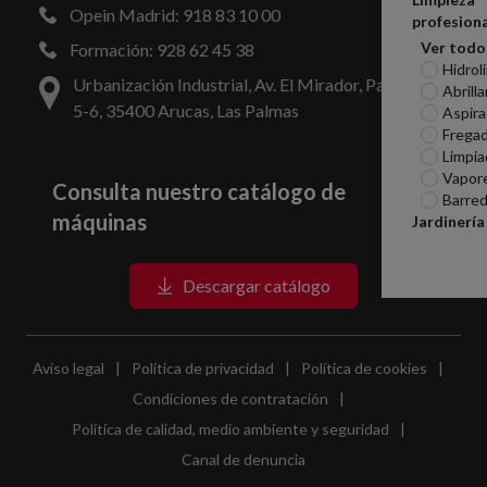
Opein Madrid: 918 83 10 00
profesiona
Ver todo
Formación: 928 62 45 38
Hidrol
Urbanización Industrial, Av. El Mirador, Parcelas
Abrill
5-6, 35400 Arucas, Las Palmas
Aspira
Frega
Limpia
Vapor
Consulta nuestro catálogo de
Barred
máquinas
Jardinería
Descargar catálogo
Aviso legal
|
Política de privacidad
|
Política de cookies
|
Condiciones de contratación
|
Política de calidad, medio ambiente y seguridad
|
Canal de denuncia