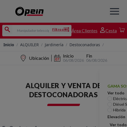
Filtros
Área Clientes
Cesta
Inicio
/
ALQUILER
/
Jardinería
/
Destoconadoras
/
Inicio
Fin
Ubicación
06/08/2026
06/08/2026
ALQUILER Y VENTA DE
GAMA SO
DESTOCONADORAS
Ver todo
Eléctric
Diésel 
Híbrida
Elevación
Ver todo