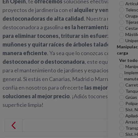
En Opein
, te
ofrecemos
soluciones efectivas para tus
Articu
proyectos de jardinería con el
alquiler y venta de
Telesc
Oruga
destoconadoras de alta calidad
. Nuestra máquina
Tijera
destoconadora a gasolina
es la herramienta perfecta
Cesta
Mástil
para eliminar tocones, triturar sin esfuerzo los
Unipe
muñones y quitar raíces de árboles talados de
Manipulac
manera eficiente
. Ya sea que lo conozcas como
carga
Ver todo
destoconador o destoconadora
, este equipo es ideal
Manip
para el mantenimiento de jardines y espacios verdes en
Imple
general. Si estás en Canarias, Madrid o Marruecos,
manute
Carreti
confía en nosotros para ofrecerte
las mejores
Tanqu
soluciones al mejor precio
. ¡Adiós tocones, hola
Grúas
Polipa
superficie limpia!
Sist. 
Apilad
Arrast
Transp
Sist. H