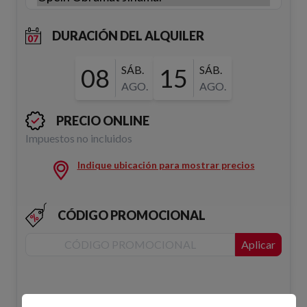
DURACIÓN DEL ALQUILER
08
SÁB.
15
SÁB.
AGO.
AGO.
PRECIO ONLINE
Impuestos no incluidos
Indique ubicación para mostrar precios
CÓDIGO PROMOCIONAL
Aplicar