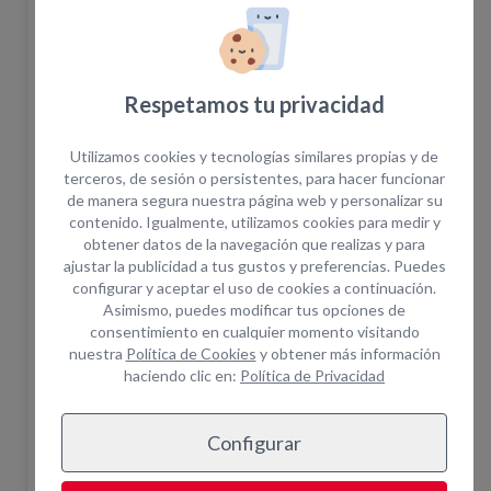
Realizar pedido
Añadir a la cesta
Respetamos tu privacidad
Utilizamos cookies y tecnologías similares propias y de
terceros, de sesión o persistentes, para hacer funcionar
Disponibilidad
de manera segura nuestra página web y personalizar su
contenido. Igualmente, utilizamos cookies para medir y
El pedido en la web no confirma la disponibilidad
obtener datos de la navegación que realizas y para
del equipo. Una vez realizada la solicitud un
ajustar la publicidad a tus gustos y preferencias. Puedes
asesor le confirmará disponibilidad.
configurar y aceptar el uso de cookies a continuación.
Asimismo, puedes modificar tus opciones de
¿Cuántas horas incluye el alquiler?
+ info
consentimiento en cualquier momento visitando
¿Por qué alquilar en Opein?
nuestra
Política de Cookies
y obtener más información
haciendo clic en:
Política de Privacidad
Trabajamos primeras marcas del mercado.
Más de 200 empleados para darte el soporte que
necesitas.
Configurar
Asistencia técnica in situ y servicio de combustible.