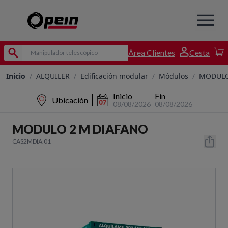
Área Clientes
Cesta
Inicio
/
ALQUILER
/
Edificación modular
/
Módulos
/
MODULO
Inicio
Fin
Ubicación
08/08/2026
08/08/2026
MODULO 2 M DIAFANO
CAS2MDIA.01