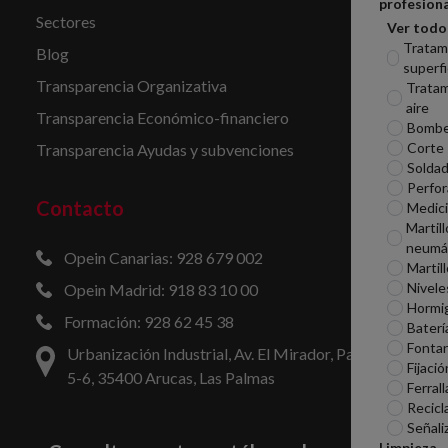
profesiona
Sectores
Ver todo
Tratam
Blog
superfi
Transparencia Organizativa
Tratam
aire
Transparencia Económico-financiero
Bomb
Corte
Transparencia Ayudas y subvenciones
Soldad
Perfor
Contacto
Medic
Martill
neumá
Opein Canarias: 928 679 002
Martil
Nivele
Opein Madrid: 918 83 10 00
Hormi
Formación: 928 62 45 38
Baterí
Fontan
Urbanización Industrial, Av. El Mirador, Parcelas
Fijació
5-6, 35400 Arucas, Las Palmas
Ferrall
Recicl
Señali
Limpieza