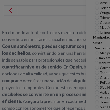
Articu
Telesc
Oruga
Tijera
Cesta
Mástil
En el mundo actual, controlar y medir el ruido se ha
Unipe
Manipulac
convertido en una tarea crucial en muchos sectores.
carga
Con un sonómetro, puedes capturar con precisión
Ver todo
los decibelios
, convirtiéndolo en una herramienta
Manip
Imple
indispensable para profesionales que necesitan
manute
cuantificar niveles de sonido
. En
Opein
, brindamos
Carreti
Tanqu
opciones de alta calidad, ya sea que estés buscando
Grúas
comprar
o necesites una solución de
alquiler
para tus
Polipa
proyectos temporales. Con nuestros equipos,
medir
Sist. 
Apilad
decibeles se convierte en un proceso simple y
Arrast
eficiente
. Asegura la precisión en cada medición de
Transp
Sist. H
sonido con los sonómetros que ofrecemos. ¡
Opta por