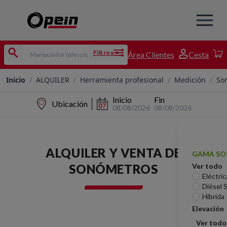
Filtros
Área Clientes
Cesta
Inicio
/
ALQUILER
/
Herramienta profesional
/
Medición
/
So
Inicio
Fin
Ubicación
08/08/2026
08/08/2026
ALQUILER Y VENTA DE
GAMA SO
SONÓMETROS
Ver todo
Eléctric
Diésel 
Híbrida
Elevación
Ver todo