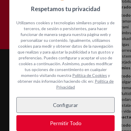
Mobili
Encofrado
Respetamos tu privacidad
Ver todo
Asistencia técnica in-
Contacta con nosotros
Frama
Utilizamos cookies y tecnologías similares propias y de
situ
Frami
terceros, de sesión o persistentes, para hacer
Cimbr
funcionar de manera segura nuestra página web y
Dokad
personalizar su contenido. Igualmente, utilizamos
Vigas
cookies para medir y obtener datos de la navegación
Torres
que realizas y para ajustar la publicidad a tus gustos y
Sistem
preferencias. Puedes configurar y aceptar el uso de
Forjad
cookies a continuación. Asimismo, puedes modificar
Andamios
tus opciones de consentimiento en cualquier
momento visitando nuestra
Política de Cookies
y
Ver todo
obtener más información haciendo clic en:
Política de
Colga
Privacidad
Cremal
Multid
Rodan
Configurar
Instala
de vida
Servicios
Compacta
Permitir Todo
Ver todo
Alquiler
Compa