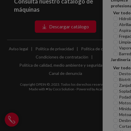
Consulta nuestro catálogo de
profesiona
máquinas
Ver todo
Hidrol
Abrill
Descargar catálogo
Aspira
Frega
Limpia
Vapor
Aviso legal
|
Política de privacidad
|
Política de cookies
|
Barred
Condiciones de contratación
|
Jardinería
Política de calidad, medio ambiente y seguridad
|
Ver todo
Canal de denuncia
Desto
Biotri
Copyright OPEIN ©, 2023. Todos los derechos reservados.
Zanjad
Made with ♥ by
Coco Solution
- Powered by
Acai
Sopla
Podad
Motosi
Minid
Motoa
Llamar a Opein
Desbr
Corta