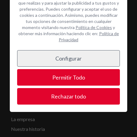
que realizas y para ajustar la publicidad a tus gustos y
preferencias. Puedes configurar y aceptar el uso de
cookies a continuación. Asimismo, puedes modificar
Servicios
tus opciones de consentimiento en cualquier
momento visitando nuestra
Política de Cookies
y
Alquiler
obtener más información haciendo clic en:
Política de
Mantenimiento y reparación
Privacidad
Limpieza
Configurar
Servicio de combustible
Transporte
Permitir Todo
Repuestos y Consumibles
Formación
Rechazar todo
Conócenos
La empresa
Nuestra historia