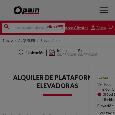
Filtros
Área Clientes
Cesta
Inicio
/
ALQUILER
/
Elevación
/
Inicio
Fin
Ubicación
08/08/2026
08/08/2026
ALQUILER DE PLATAFORMAS
GAMA SO
ELEVADORAS
Ver todo
Eléctric
Diésel
Híbrida
Elevación
Ver todo