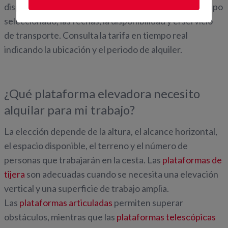
disponible. El importe final puede variar según el equipo
seleccionado, las fechas, la disponibilidad y el servicio
de transporte. Consulta la tarifa en tiempo real
indicando la ubicación y el periodo de alquiler.
¿Qué plataforma elevadora necesito
alquilar para mi trabajo?
La elección depende de la altura, el alcance horizontal,
el espacio disponible, el terreno y el número de
personas que trabajarán en la cesta. Las
plataformas de
tijera
son adecuadas cuando se necesita una elevación
vertical y una superficie de trabajo amplia.
Las
plataformas articuladas
permiten superar
obstáculos, mientras que las
plataformas telescópicas