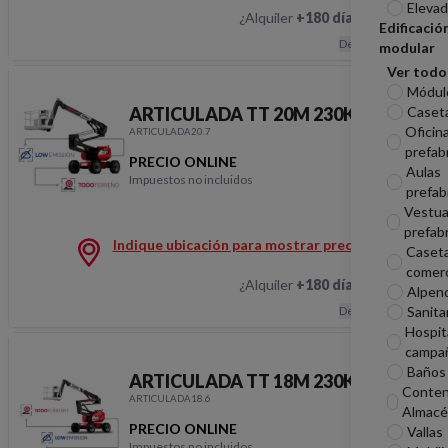
Elevad
¿Alquiler
+180 días
?
Hablemos
Edificació
Descripción
modular
Ver todo
Módul
ARTICULADA TT 20M 230KG STV
Caseta
Oficin
ARTICULADA20.7
prefab
PRECIO ONLINE
Aulas
Impuestos no incluidos
prefab
ARTICULADA TT 20M 
Vestua
prefab
Indique ubicación para mostrar precios
Caset
comerc
¿Alquiler
+180 días
?
Hablemos
Alpen
Sanita
Descripción
Hospit
campa
Baños 
ARTICULADA TT 18M 230KG STV
Conten
ARTICULADA18.6
Almacé
PRECIO ONLINE
Vallas
Impuestos no incluidos