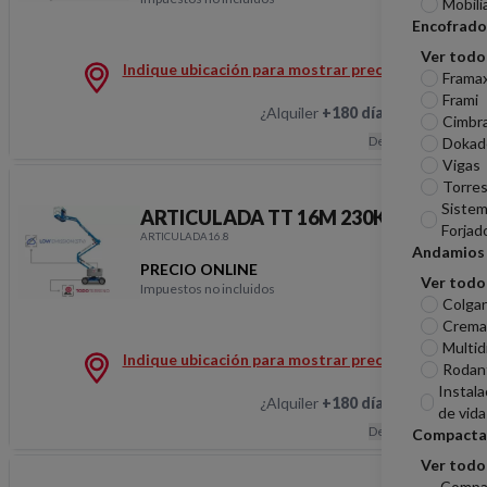
Mobili
ARTICULADA TT 18M 
Encofrado
Ver todo
Indique ubicación para mostrar precios
Frama
Frami
¿Alquiler
+180 días
?
Hablemos
Cimbr
Descripción
Dokad
Vigas
Torres
Sistem
ARTICULADA TT 16M 230KG STV
Forjad
ARTICULADA16.8
Andamios
PRECIO ONLINE
Ver todo
Impuestos no incluidos
ARTICULADA TT 16M 
Colga
Cremal
Multid
Indique ubicación para mostrar precios
Rodan
Instala
¿Alquiler
+180 días
?
Hablemos
de vida
Descripción
Compacta
Ver todo
Compa