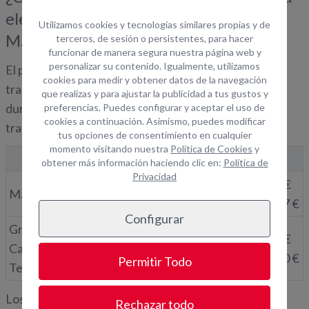
elevadora en Gran Canaria, Tenerife o
Utilizamos cookies y tecnologías similares propias y de
Madrid?
terceros, de sesión o persistentes, para hacer
funcionar de manera segura nuestra página web y
personalizar su contenido. Igualmente, utilizamos
El precio depende del tipo de plataforma, la altura de
cookies para medir y obtener datos de la navegación
trabajo, la capacidad de carga, la motorización, la
que realizas y para ajustar la publicidad a tus gustos y
duración del alquiler y el transporte hasta el lugar de
preferencias. Puedes configurar y aceptar el uso de
cookies a continuación. Asimismo, puedes modificar
trabajo.
tus opciones de consentimiento en cualquier
momento visitando nuestra
Política de Cookies
y
Zona
Día
Semana
Mes
obtener más información haciendo clic en:
Política de
Privacidad
desde 19€
desde 85€
desde 292€
Madrid
hasta 102 €
hasta 440 €
hasta 1.507 €
Configurar
Gran
desde 60€
desde 210€
desde 630€
Canaria y
hasta 500 €
hasta 1.750 €
hasta 5.250 €
Permitir Todo
Tenerife
Los precios son intervalos orientativos para la gama
Rechazar todo