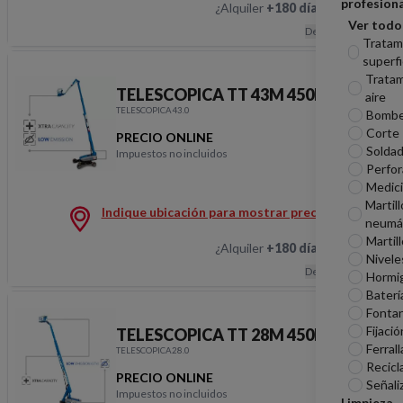
profesiona
¿Alquiler
+180 días
?
Hablemos
Ver todo
Descripción
Tratam
superfi
Tratam
TELESCOPICA TT 43M 450KG STV
aire
TELESCOPICA43.0
Bomb
Corte
PRECIO ONLINE
Soldad
Impuestos no incluidos
TELESCOPICA TT 43M
Perfor
Medic
Martill
Indique ubicación para mostrar precios
neumá
Martil
¿Alquiler
+180 días
?
Hablemos
Nivele
Descripción
Hormi
Baterí
Fontan
Fijació
TELESCOPICA TT 28M 450K STV
Ferrall
TELESCOPICA28.0
Recicl
PRECIO ONLINE
Señali
Impuestos no incluidos
Limpieza