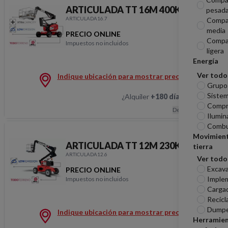
ARTICULADA TT 16M 400KG STV
pesad
ARTICULADA16.7
Compa
media
PRECIO ONLINE
Compa
Impuestos no incluidos
ARTICULADA TT 16M 
ligera
Energía
Ver todo
Indique ubicación para mostrar precios
Grupo
Sistem
¿Alquiler
+180 días
?
Hablemos
Compr
Descripción
Ilumin
Combu
Movimien
ARTICULADA TT 12M 230KG STV
tierra
ARTICULADA12.6
Ver todo
Excav
PRECIO ONLINE
Imple
Impuestos no incluidos
ARTICULADA TT 12M 
Carga
Recicl
Dumpe
Indique ubicación para mostrar precios
Herramie