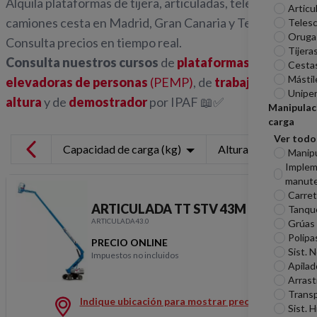
Alquila plataformas de tijera, articuladas, telescópicas y
Articu
camiones cesta en Madrid, Gran Canaria y Tenerife.
Telesc
Oruga
Consulta precios en tiempo real.
Tijera
Consulta nuestros cursos
de
plataformas
Cesta
Mástil
elevadoras de personas
(PEMP)
, de
trabajos en
Unipe
altura
y de
demostrador
por IPAF 📖✅
Manipulac
carga
Ver todo
Capacidad de carga (kg)
Altura de trabajo (m
Manip
Imple
manute
Carreti
ARTICULADA TT STV 43M 272KG
Tanqu
ARTICULADA43.0
Grúas
Polipa
PRECIO ONLINE
Sist. 
Impuestos no incluidos
ARTICULADA TT STV 
Apilad
Arrast
Transp
Indique ubicación para mostrar precios
Sist. H