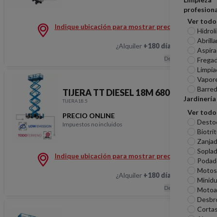
TELESCOPICA TT 28M
profesiona
Ver todo
Indique ubicación para mostrar precios
Hidrol
Abrill
¿Alquiler
+180 días
?
Hablemos
Aspira
Descripción
Frega
Limpia
Vapor
Barred
TIJERA TT DIESEL 18M 680KG STV
Jardinería
TIJERA18.5
Ver todo
PRECIO ONLINE
Desto
Impuestos no incluidos
TIJERA TT DIESEL 18
Biotri
Zanjad
Sopla
Indique ubicación para mostrar precios
Podad
Motosi
¿Alquiler
+180 días
?
Hablemos
Minid
Descripción
Motoa
Desbr
Corta