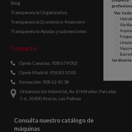
Blog
profesiona
Transparencia Organizativa
Ver todo
Hidrol
Transparencia Económico-financiero
Abrill
Aspira
Transparencia Ayudas y subvenciones
Frega
Limpia
Contacto
Vapor
Barred
Jardinería
Opein Canarias: 928 679 002
Opein Madrid: 918 83 10 00
Formación: 928 62 45 38
Urbanización Industrial, Av. El Mirador, Parcelas
5-6, 35400 Arucas, Las Palmas
Consulta nuestro catálogo de
máquinas