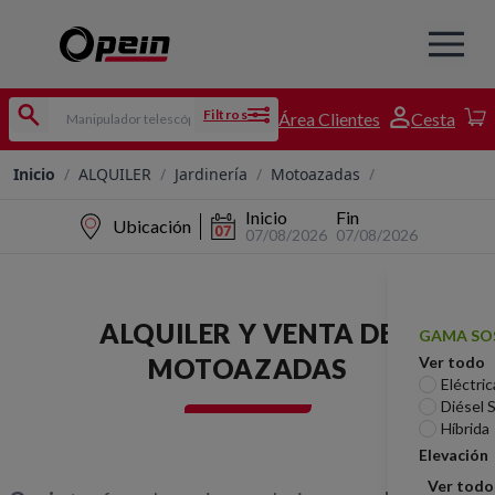
Filtros
Área Clientes
Cesta
Inicio
/
ALQUILER
/
Jardinería
/
Motoazadas
/
Inicio
Fin
Ubicación
07/08/2026
07/08/2026
ALQUILER Y VENTA DE
GAMA SO
MOTOAZADAS
Ver todo
Eléctric
Diésel 
Híbrida
Elevación
Ver todo