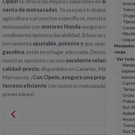
Opein
te ofrece las mejores soluciones en
alquiler y
Articu
venta de motoazadas
. Ya sea para trabajos de
Telesc
Oruga
agricultura o proyectos específicos, nuestras
Tijera
motoazadas con
motores Honda
aseguran un
Cesta
Mástil
rendimiento óptimo y durabilidad. Si buscas una
Unipe
herramienta
ajustable, potente y
que opere con
Manipulac
gasolina
, estás en el lugar adecuado. Descubre
carga
Ver todo
nuestras opciones con una
excelente relación
Manip
calidad-precio
, disponibles en Canarias, Madrid y
Imple
Marruecos. ¡
Con Opein, asegura una preparación de
manute
Carreti
terreno eficiente
con nuestras motoazadas de
Tanqu
primera línea!
Grúas
Polipa
Sist. 
Apilad
Arrast
Transp
Sist. H