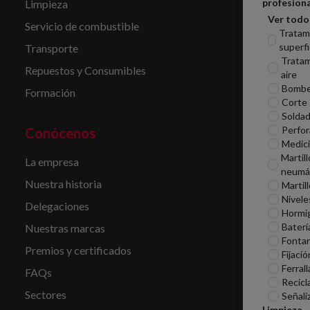
profesiona
Limpieza
Ver todo
Servicio de combustible
Tratam
superfi
Transporte
Tratam
Repuestos y Consumibles
aire
Bomb
Formación
Corte
Soldad
Perfor
Conócenos
Medic
Martill
La empresa
neumá
Nuestra historia
Martil
Nivele
Delegaciones
Hormi
Baterí
Nuestras marcas
Fontan
Premios y certificados
Fijació
Ferrall
FAQs
Recicl
Sectores
Señali
Limpieza