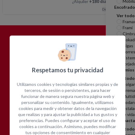
Mobili
¿Alquiler
+180 días
?
Hablemos
Encofrado
Descripción
Ver todo
Frama
Frami
Cimbr
Dokad
¿POR QUÉ
ALQUILAR CON
Vigas
OPEIN?
Torres
Sistem
Forjad
Respetamos tu privacidad
Andamios
Ver todo
Utilizamos cookies y tecnologías similares propias y de
Colga
terceros, de sesión o persistentes, para hacer
Cremal
funcionar de manera segura nuestra página web y
Multid
Amplia gama de equipos
Cotización inmediata
personalizar su contenido. Igualmente, utilizamos
Rodan
cookies para medir y obtener datos de la navegación
Instala
que realizas y para ajustar la publicidad a tus gustos y
de vida
preferencias. Puedes configurar y aceptar el uso de
Compacta
cookies a continuación. Asimismo, puedes modificar
Ver todo
tus opciones de consentimiento en cualquier
Compa