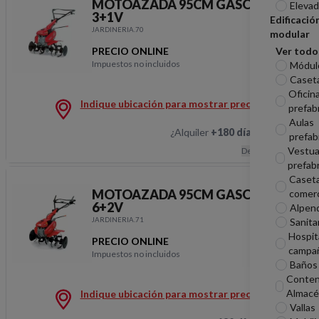
MOTOAZADA 95CM GASOLINA
Elevad
3+1V
Edificació
JARDINERIA.70
modular
PRECIO ONLINE
Ver todo
Impuestos no incluidos
Módul
MOTOAZADA 95CM G
Caseta
Oficin
Indique ubicación para mostrar precios
prefab
Aulas
¿Alquiler
+180 días
?
Hablemos
prefab
Vestua
Descripción
prefab
Caset
MOTOAZADA 95CM GASOLINA
comerc
6+2V
Alpen
JARDINERIA.71
Sanita
Hospit
PRECIO ONLINE
campa
Impuestos no incluidos
MOTOAZADA 95CM G
Baños 
Conten
Almacé
Indique ubicación para mostrar precios
Vallas