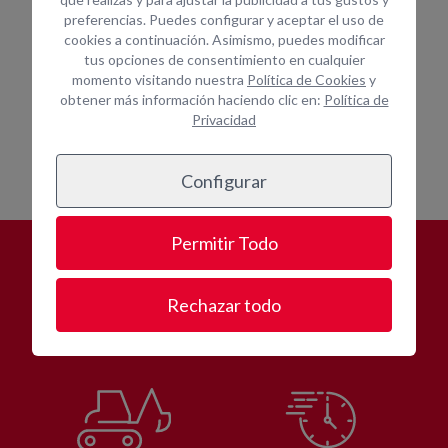
autónomos, reformistas en el
preferencias. Puedes configurar y aceptar el uso de
Puerto de Las Palmas de Gran
cookies a continuación. Asimismo, puedes modificar
Canaria
tus opciones de consentimiento en cualquier
momento visitando nuestra
Política de Cookies
y
obtener más información haciendo clic en:
Política de
Privacidad
Configurar
Permitir Todo
¿POR QUÉ
ALQUILAR CON
OPEIN?
Rechazar todo