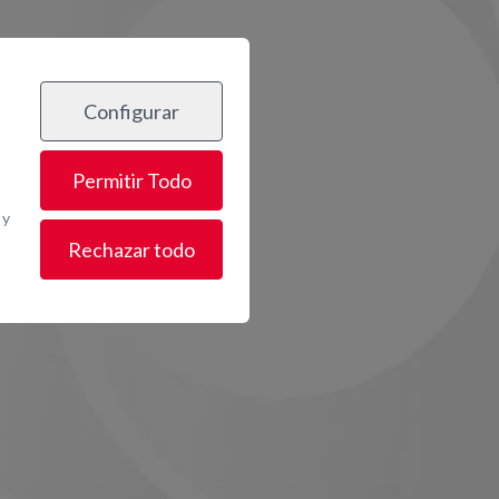
os
Configurar
Permitir Todo
 y
Rechazar todo