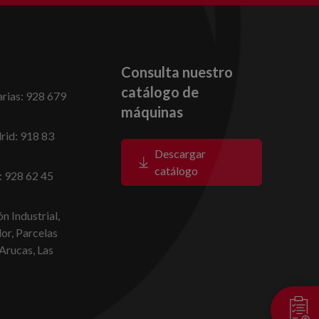
Consulta nuestro
catálogo de
rias: 928 679
máquinas
id: 918 83
Descargar
catálogo
: 928 62 45
n Industrial,
dor, Parcelas
Arucas, Las