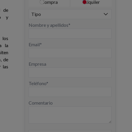
Compra
Alquiler
l de
so y
Nombre y apellidos*
 los
Email*
a la
iten
, de
Empresa
 las
Teléfono*
Comentario