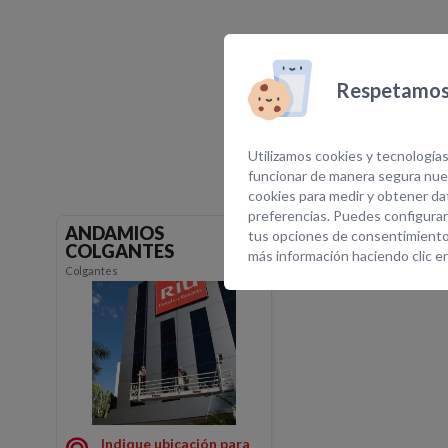
E
Respetamos 
Utilizamos cookies y tecnologías
funcionar de manera segura nues
cookies para medir y obtener dat
preferencias. Puedes configurar
ANDAMIOS
tus opciones de consentimiento
COLGANTES
más información haciendo clic e
Colgantes
ANDAMIOS COLGANTES
Indique ubicación para