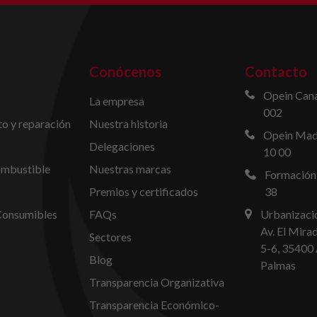
Conócenos
Contacto
Opein Cana
La empresa
002
o y reparación
Nuestra historia
Opein Madr
Delegaciones
10 00
ombustible
Nuestras marcas
Formación
Premios y certificados
38
Consumibles
FAQs
Urbanizació
Av. El Mira
Sectores
5-6, 35400 
Blog
Palmas
Transparencia Organizativa
Transparencia Económico-