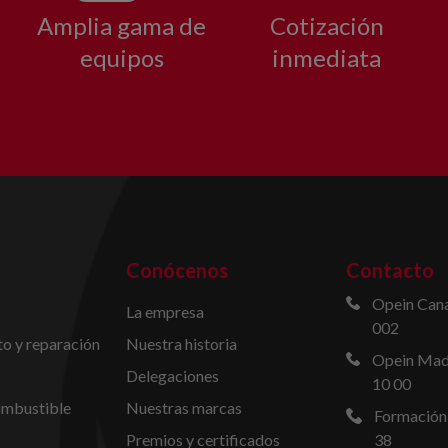
Amplia gama de
Cotización
equipos
inmediata
Conócenos
Contacto
Opein Cana
La empresa
002
o y reparación
Nuestra historia
Opein Madr
Delegaciones
10 00
ombustible
Nuestras marcas
Formación
Premios y certificados
38