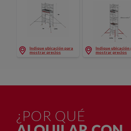
TORRE RODANTE SERIE 100 1ª ALTURA (1350 x 200
TORRE RODANTE SERI
Indique ubicación para
Indique ubicación
mostrar precios
mostrar precios
¿POR QUÉ
ALQUILAR CON