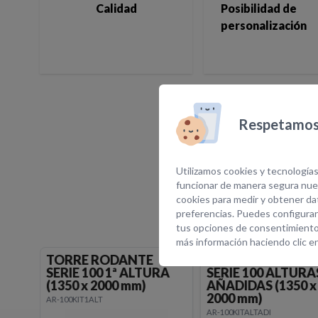
Calidad
Posibilidad de
personalización
Respetamos 
E
Utilizamos cookies y tecnologías
funcionar de manera segura nues
cookies para medir y obtener dat
preferencias. Puedes configurar
tus opciones de consentimiento
más información haciendo clic e
TORRE RODANTE
TORRE RODANTE
SERIE 100 1ª ALTURA
SERIE 100 ALTURA
(1350 x 2000 mm)
AÑADIDAS (1350 x
2000 mm)
AR-100KIT1ALT
AR-100KITALTADI