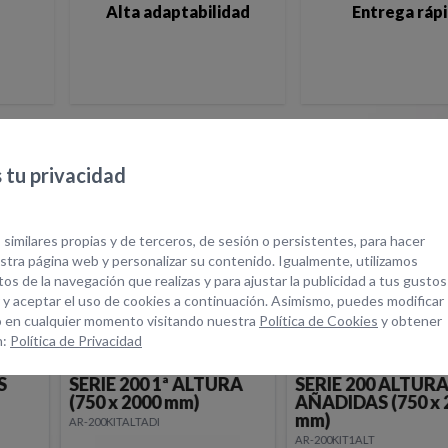
Alta adaptabilidad
Entrega ráp
tu privacidad
quipos Relacionad
 similares propias y de terceros, de sesión o persistentes, para hacer
tra página web y personalizar su contenido. Igualmente, utilizamos
os de la navegación que realizas y para ajustar la publicidad a tus gustos
 y aceptar el uso de cookies a continuación. Asimismo, puedes modificar
 en cualquier momento visitando nuestra
Política de Cookies
y obtener
n:
Política de Privacidad
TORRE RODANTE
TORRE RODANTE
S
SERIE 200 1ª ALTURA
SERIE 200 ALTUR
(750 x 2000 mm)
AÑADIDAS (750 x 
mm)
AR-200KITALTADI
AR-200KIT1ALT