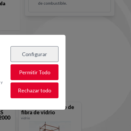
ida
de combustible.
Configurar
os
Permitir Todo
 y
Rechazar todo
Andamios rodante de
AS
fibra de vidrio
2000
vidrio