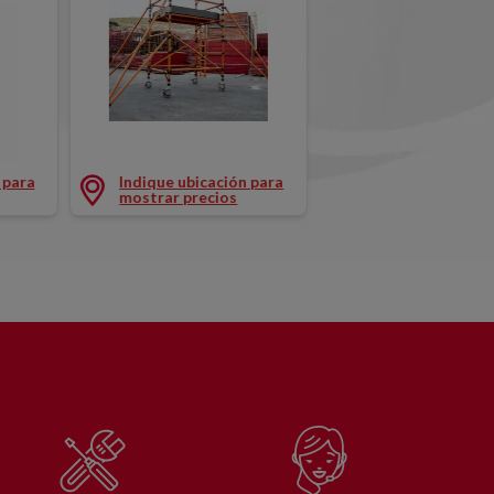
Andamios rodante de fibra de vidrio
 mm)
IE 200 ALTURAS AÑADIDAS (750 x 2000 mm)
 para
Indique ubicación para
mostrar precios