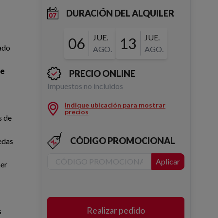
DURACIÓN DEL ALQUILER
JUE.
JUE.
06
13
ado
AGO.
AGO.
de
PRECIO ONLINE
Impuestos no incluidos
Indique ubicación para mostrar
precios
s de
CÓDIGO PROMOCIONAL
edas
Aplicar
ner
Realizar pedido
s