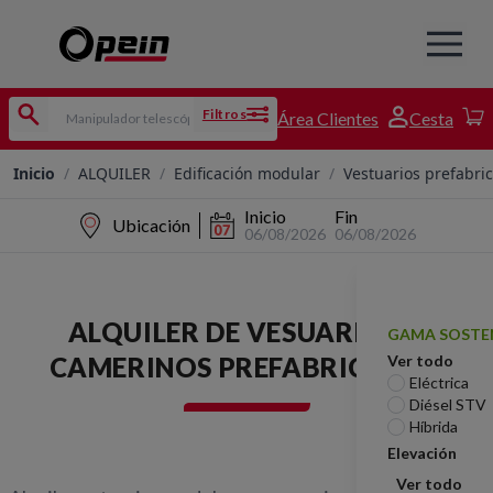
Filtros
Área Clientes
Cesta
Inicio
/
ALQUILER
/
Edificación modular
/
Vestuarios prefabri
Inicio
Fin
Ubicación
06/08/2026
06/08/2026
ALQUILER DE VESUARIOS Y
GAMA SOSTE
CAMERINOS PREFABRICADOS
Ver todo
Eléctrica
Diésel STV
Híbrida
Elevación
Ver todo