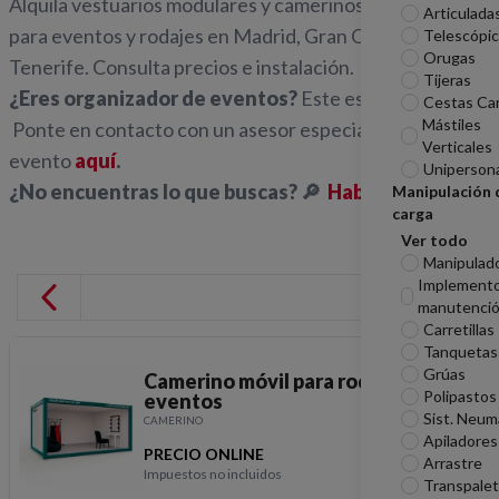
Alquila vestuarios modulares y camerinos prefabricados
Articulada
para eventos y rodajes en Madrid, Gran Canaria y
Telescópi
Orugas
Tenerife. Consulta precios e instalación.
Tijeras
¿Eres organizador de eventos?
Este es tu
catálogo
.
Cestas Ca
Mástiles
Ponte en contacto con un asesor especializado en
Verticales
evento
aquí
.
Uniperson
¿No encuentras lo que buscas? 🔎
Hablemos.
Manipulación 
carga
Ver todo
Manipulad
Implement
manutenci
Carretillas
Tanquetas
Grúas
Camerino móvil para rodajes y
Polipastos
eventos
Sist. Neum
CAMERINO
Apiladores
PRECIO ONLINE
Arrastre
Impuestos no incluidos
Transpale
Camerino móvil para rod