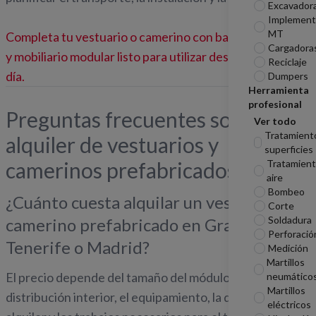
Excavador
Implement
MT
Completa tu vestuario o camerino con bancos, taquillas
Cargadora
y mobiliario modular listo para utilizar desde el primer
Reciclaje
día.
Dumpers
Herramienta
profesional
Preguntas frecuentes sobre el
Ver todo
Tratamient
alquiler de vestuarios y
superficies
camerinos prefabricados
Tratamient
aire
Bombeo
¿Cuánto cuesta alquilar un vestuario o
Corte
Soldadura
camerino prefabricado en Gran Canaria,
Perforació
Tenerife o Madrid?
Medición
Martillos
El precio depende del tamaño del módulo, la
neumático
Martillos
distribución interior, el equipamiento, la duración del
eléctricos