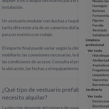
alquiler y los trabajos necesarios para el transporte y la
Niveles lás
Hormigón
instalación.
Baterías
Fontanería
Un vestuario modular con duchas y taquillas tendrá una
Fijación
Ferralla
tarifa diferente a la de un camerino diáfano equipado
Reciclado
para un evento o un rodaje.
Señalizaci
Limpieza
profesional
El importe final puede variar según la climatización, el
Ver todo
mobiliario, las conexiones necesarias, la disponibilidad y
Hidrolimpi
Abrillanta
las condiciones de acceso. Consulta el precio indicando
Aspirador
la ubicación, las fechas y el equipamiento que necesitas.
Fregadora
Limpiadora
Vaporetas
Barredora
¿Qué tipo de vestuario prefabricado
Jardinería
necesito alquilar?
Ver todo
Destocona
Biotritura
La elección depende del número de usuarios, el tipo de