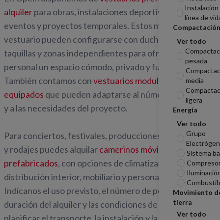
Instalación
alquiler
para obras, instalaciones deportivas, industrias,
línea de vid
eventos y proyectos temporales. Estos módulos
Compactació
vestuario pueden configurarse con duchas, bancos,
Ver todo
Compactac
taquillas y zonas independientes para ofrecer al
pesada
personal un espacio cómodo, privado y funcional.
Compactac
También contamos con
vestuarios modulares
media
Compactac
equipados
que pueden adaptarse al número de usuarios
ligera
y a las necesidades del proyecto.
Energía
Ver todo
Grupo
Para conciertos, festivales, producciones audiovisuales
Electróge
y rodajes puedes alquilar
camerinos móviles y
Sistema ba
prefabricados
, con opciones de climatización,
Compreso
Iluminació
distribución interior, mobiliario y personalización.
Combustib
Indícanos el uso previsto, el número de personas, la
Movimiento d
tierra
duración del alquiler y las condiciones de acceso para
Ver todo
planificar el transporte, la instalación y la recogida.