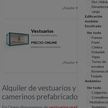
Sist. Hidrá
Elevadore
¿Alquiler
+1 año?
Hablemos
carga
Descripción
Edificación
modular
Encofrado
Vestuarios
Ver todo
Vestuariosprefabricados
Framax
Frami
PRECIO ONLINE
Impuestos no incluidos
Cimbra
Vestuarios
Dokadek
Vigas
Torres de
¿Alquiler
+1 año?
Hablemos
escalera
Descripción
Sistemas d
Forjado
Andamios
Alquiler de vestuarios y
Ver todo
Colgantes
camerinos prefabricados
Cremallera
Multidirecci
En Opein disponemos de
vestuarios prefabricados en
Rodantes