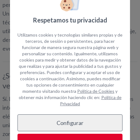
pertenencias y utilizar duchas o aseos.
Un
camerino prefabricado
está orientado a artistas,
Respetamos tu privacidad
técnicos, actores y equipos de producción. Puede
utilizarse como zona privada de preparación, maquillaje,
Utilizamos cookies y tecnologías similares propias y de
descanso o backstage en conciertos, festivales,
terceros, de sesión o persistentes, para hacer
funcionar de manera segura nuestra página web y
eventos y rodajes.
personalizar su contenido. Igualmente, utilizamos
cookies para medir y obtener datos de la navegación
que realizas y para ajustar la publicidad a tus gustos y
preferencias. Puedes configurar y aceptar el uso de
¿Se pueden personalizar y equipar los
cookies a continuación. Asimismo, puedes modificar
vestuarios y camerinos?
tus opciones de consentimiento en cualquier
momento visitando nuestra
Política de Cookies
y
obtener más información haciendo clic en:
Política de
Sí. Los módulos pueden adaptarse mediante divisiones
Privacidad
interiores, puertas, ventanas, iluminación, instalación
eléctrica y climatización. También es posible unir varias
Configurar
unidades para crear espacios más amplios o separar
zonas de cambio, descanso y servicios.