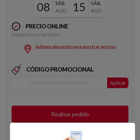
08
SÁB.
15
SÁB.
AGO.
AGO.
PRECIO ONLINE
Impuestos no incluidos
Indique ubicación para mostrar precios
CÓDIGO PROMOCIONAL
Aplicar
Realizar pedido
Añadir a la cesta