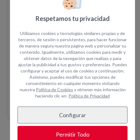
Respetamos tu privacidad
Disponibilidad
Utilizamos cookies y tecnologías similares propias y de
El pedido en la web no confirma la disponibilidad
terceros, de sesión o persistentes, para hacer funcionar
del equipo. Una vez realizada la solicitud un
de manera segura nuestra página web y personalizar su
asesor le confirmará disponibilidad.
contenido. Igualmente, utilizamos cookies para medir y
obtener datos de la navegación que realizas y para
¿Cuántas horas incluye el alquiler?
+ info
ajustar la publicidad a tus gustos y preferencias. Puedes
¿Por qué alquilar en Opein?
configurar y aceptar el uso de cookies a continuación.
Asimismo, puedes modificar tus opciones de
Trabajamos primeras marcas del mercado.
consentimiento en cualquier momento visitando
Más de 200 empleados para darte el soporte que
nuestra
Política de Cookies
y obtener más información
necesitas.
haciendo clic en:
Política de Privacidad
Asistencia técnica in situ y servicio de combustible.
Configurar
Equipos Relacionados
Permitir Todo