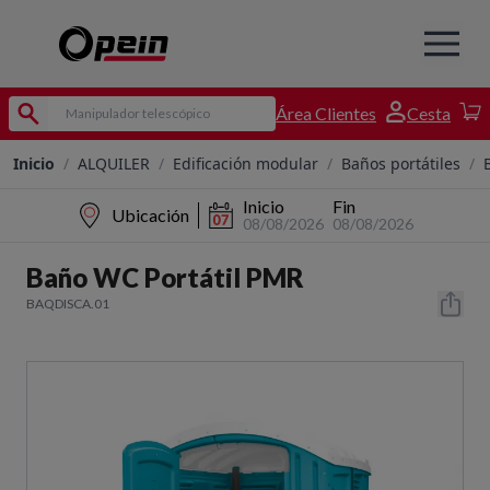
Área Clientes
Cesta
Inicio
/
ALQUILER
/
Edificación modular
/
Baños portátiles
/
Inicio
Fin
Ubicación
08/08/2026
08/08/2026
Baño WC Portátil PMR
BAQDISCA.01