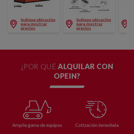
CONTENEDOR APERTURA FRONTAL 6M
AIRE
VALLAS DE CERRAMIENTO CE
Indique ubicación
Indique ubicación
para mostrar
para mostrar
precios
precios
¿POR QUÉ
ALQUILAR CON
OPEIN?
Amplia gama de equipos
Cotización inmediata