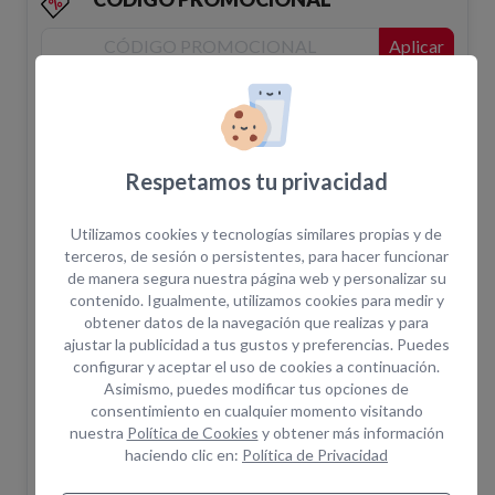
Aplicar
Realizar pedido
Respetamos tu privacidad
Añadir a la cesta
Utilizamos cookies y tecnologías similares propias y de
terceros, de sesión o persistentes, para hacer funcionar
de manera segura nuestra página web y personalizar su
contenido. Igualmente, utilizamos cookies para medir y
obtener datos de la navegación que realizas y para
Disponibilidad
ajustar la publicidad a tus gustos y preferencias. Puedes
configurar y aceptar el uso de cookies a continuación.
El pedido en la web no confirma la disponibilidad
Asimismo, puedes modificar tus opciones de
del equipo. Una vez realizada la solicitud un
consentimiento en cualquier momento visitando
asesor le confirmará disponibilidad.
nuestra
Política de Cookies
y obtener más información
haciendo clic en:
Política de Privacidad
¿Cuántas horas incluye el alquiler?
+ info