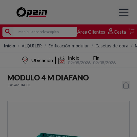
Área Clientes
Cesta
Inicio
/
ALQUILER
/
Edificación modular
/
Casetas de obra
/
Inicio
Fin
Ubicación
09/08/2026
09/08/2026
MODULO 4 M DIAFANO
CAS4MDIA.01