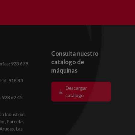
Consulta nuestro
catálogo de
rias: 928 679
máquinas
id: 918 83
Descargar
catálogo
: 928 62 45
n Industrial,
dor, Parcelas
Arucas, Las