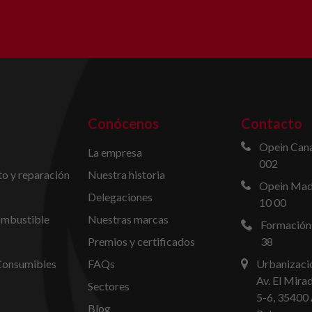
Conócenos
Contacto
Opein Cana
La empresa
002
o y reparación
Nuestra historia
Opein Madr
Delegaciones
10 00
ombustible
Nuestras marcas
Formación
Premios y certificados
38
Consumibles
FAQs
Urbanizació
Av. El Mira
Sectores
5-6, 35400 
Blog