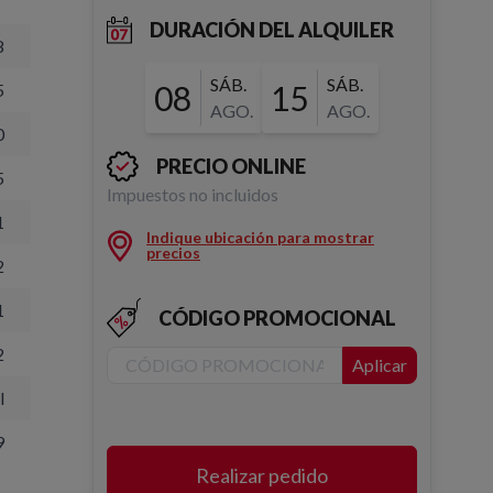
DURACIÓN DEL ALQUILER
8
SÁB.
SÁB.
08
15
5
AGO.
AGO.
0
PRECIO ONLINE
5
Impuestos no incluidos
1
Indique ubicación para mostrar
precios
2
1
CÓDIGO PROMOCIONAL
2
Aplicar
l
9
Realizar pedido