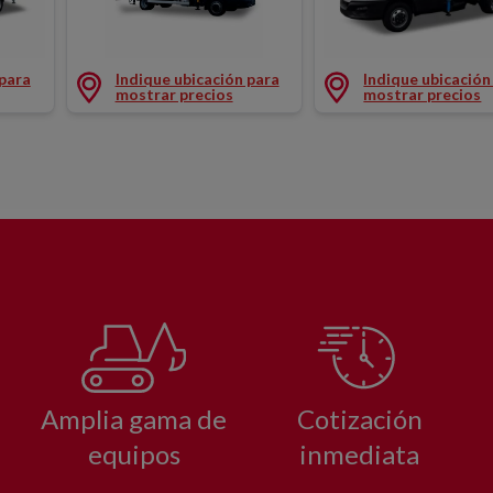
ON 15M 225KG
TELESCOPICA CAMION 15M 230KG
ARTICULADA CAMI
 para
Indique ubicación para
Indique ubicación
mostrar precios
mostrar precios
Amplia gama de
Cotización
equipos
inmediata