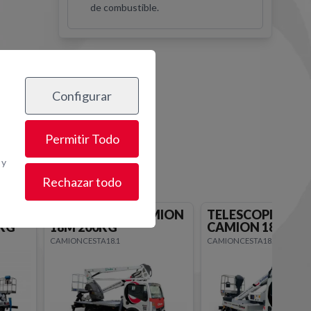
de combustible.
Configurar
os
Permitir Todo
 y
Rechazar todo
MION
TELESCOPICA
TELESCOPICA
CAMION 18M 225KG
CAMION 18M 23
CAMIONCESTA18.6
CAMIONCESTA18.7