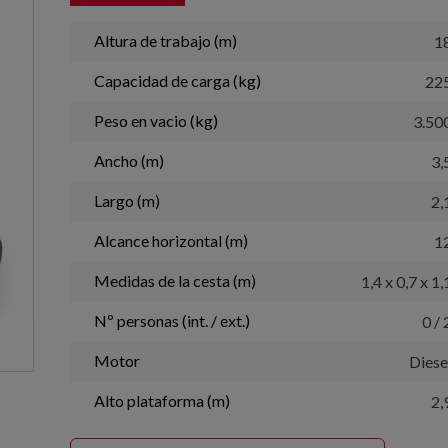
Altura de trabajo (m)
1
Capacidad de carga (kg)
22
Peso en vacio (kg)
3.50
Ancho (m)
3,
Largo (m)
2,
Alcance horizontal (m)
1
Medidas de la cesta (m)
1,4 x 0,7 x 1,
Nº personas (int. / ext.)
0 / 
Motor
Diese
Alto plataforma (m)
2,