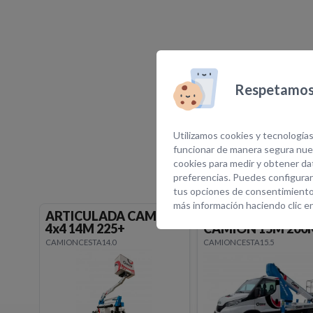
Respetamos 
E
Utilizamos cookies y tecnologías
funcionar de manera segura nues
cookies para medir y obtener dat
preferencias. Puedes configurar
tus opciones de consentimiento
más información haciendo clic e
ION
TELESCOPICA
TELESCOPICA
CAMION 15M 200KG +
CAMION 15M 225
CAMIONCESTA15.5
CAMIONCESTA15.6