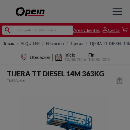
Área Clientes
Cesta
Inicio
/
ALQUILER
/
Elevación
/
Tijeras
/
TIJERA TT DIESEL 14M
Inicio
Fin
Ubicación
10/08/2026
10/08/2026
TIJERA TT DIESEL 14M 363KG
TIJERA14.6