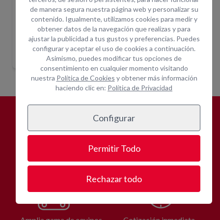
de manera segura nuestra página web y personalizar su
contenido. Igualmente, utilizamos cookies para medir y
obtener datos de la navegación que realizas y para
ajustar la publicidad a tus gustos y preferencias. Puedes
6M I/E 227KG
TIJERA ELECTRICA 5,8M INT 240KG
TIJERA ELECTRICA 8M I/E 23
TIJE
n
Indique ubicación
Indique ubicación
configurar y aceptar el uso de cookies a continuación.
para mostrar
para mostrar
Asimismo, puedes modificar tus opciones de
precios
precios
consentimiento en cualquier momento visitando
nuestra
Política de Cookies
y obtener más información
haciendo clic en:
Política de Privacidad
Configurar
¿POR QUÉ
ALQUILAR CON
OPEIN?
Permitir Todo
Rechazar todo
Amplia gama de equipos
Cotización inmediata