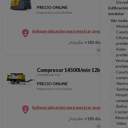
Elevad
PRECIO ONLINE
Edificació
Impuestos no incluidos
modular
Compresor 23000l/min 
Ver todo
Módul
Indique ubicación para mostrar precios
Caseta
Oficin
¿Alquiler
+180 días
?
Hablemos
prefab
Aulas
Descripción
prefab
Vestua
prefab
Compresor 14500l/min 12bar
Caset
COMPRESOR.14.0
comerc
Alpen
PRECIO ONLINE
Impuestos no incluidos
Sanita
Compresor 14500l/min 
Hospit
campa
Baños 
Indique ubicación para mostrar precios
Conten
Almacé
¿Alquiler
+180 días
?
Hablemos
Vallas
Descripción