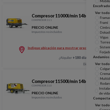
Mobili
Encofrado
Ver todo
Compresor 11000l/min 14bar sec
Frama
COMPRESOR.11.1
Frami
PRECIO ONLINE
Cimbr
Impuestos no incluidos
Dokad
Compresor 11000l/min 
Vigas
Torres
Sistem
Indique ubicación para mostrar precios
Forjad
Andamios
¿Alquiler
+180 días
?
Hablemos
Ver todo
Descripción
Colga
Cremal
Multid
Compresor 11500l/min 14bar sec
Rodan
COMPRESOR.11.0
Instala
PRECIO ONLINE
de vida
Impuestos no incluidos
Compacta
Compresor 11500l/min 
Ver todo
Compa