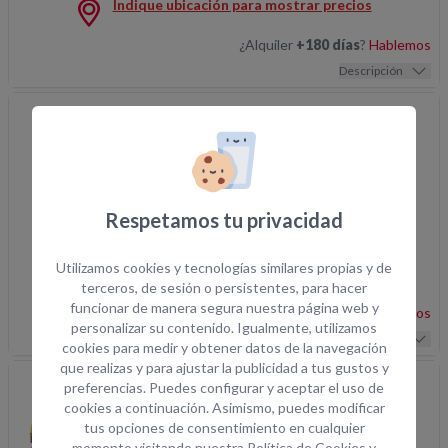
Indique ubicación para mostrar precios
¿Alquiler
+180 días
?
Hablemos
Descripción
Compresor 3000 l/min 7bar
COMPRESOR.03.0
PRECIO ONLINE
Impuestos no incluidos
Respetamos tu privacidad
Compresor 3000 l/min 7
Utilizamos cookies y tecnologías similares propias y de
Indique ubicación para mostrar precios
terceros, de sesión o persistentes, para hacer
funcionar de manera segura nuestra página web y
¿Alquiler
+180 días
?
Hablemos
personalizar su contenido. Igualmente, utilizamos
Descripción
cookies para medir y obtener datos de la navegación
que realizas y para ajustar la publicidad a tus gustos y
preferencias. Puedes configurar y aceptar el uso de
Compresor 2500l/min 7bar
cookies a continuación. Asimismo, puedes modificar
tus opciones de consentimiento en cualquier
COMPRESOR.02.0
momento visitando nuestra
Política de Cookies
y