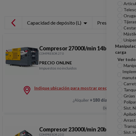
Articu
Telesc
Oruga
Tijera
Capacidad de depósito (L)
Presión (bar)
Cesta
Mástil
Unipe
Manipulac
Compresor 27000l/min 14bar sec
carga
COMPRESOR.27.0
Ver todo
PRECIO ONLINE
Manip
Impuestos no incluidos
Imple
Compresor 27000l/min 
manute
Carreti
Indique ubicación para mostrar precios
Tanqu
Grúas
¿Alquiler
+180 días
?
Hablemos
Polipa
Sist. 
Descripción
Apilad
Arrast
Transp
Compresor 23000l/min 20bar sec
Sist. H
COMPRESOR.23.0