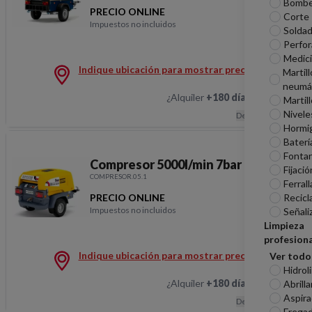
Bomb
PRECIO ONLINE
Corte
Impuestos no incluidos
Soldad
Compresor 6200l/min 7
Perfor
Medic
Indique ubicación para mostrar precios
Martill
neumá
¿Alquiler
+180 días
?
Hablemos
Martil
Nivele
Descripción
Hormi
Baterí
Fontan
Compresor 5000l/min 7bar
Fijació
COMPRESOR.05.1
Ferrall
PRECIO ONLINE
Recicl
Impuestos no incluidos
Señali
Compresor 5000l/min 7
Limpieza
profesiona
Indique ubicación para mostrar precios
Ver todo
Hidrol
¿Alquiler
+180 días
?
Hablemos
Abrill
Aspira
Descripción
Frega