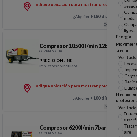
Indique ubicación para mostrar precios
pesad
Compa
¿Alquiler
+180 días
?
Hablemos
media
Compa
Descripción
ligera
Energía
Movimien
Compresor 10500 l/min 12bar
tierra
COMPRESOR.10.0
Ver todo
PRECIO ONLINE
Excav
Impuestos no incluidos
Imple
Compresor 10500 l/min
Carga
Recicl
Indique ubicación para mostrar precios
Dumpe
Herramie
¿Alquiler
+180 días
?
Hablemos
profesiona
Descripción
Ver todo
Tratam
superfi
Tratam
Compresor 6200l/min 7bar
aire
COMPRESOR.06.0