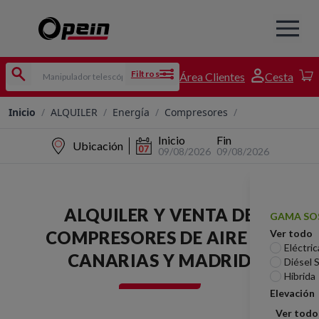
Filtros
Área Clientes
Cesta
Inicio
/
ALQUILER
/
Energía
/
Compresores
/
Inicio
Fin
Ubicación
09/08/2026
09/08/2026
ALQUILER Y VENTA DE
GAMA SO
COMPRESORES DE AIRE EN
Ver todo
Eléctric
CANARIAS Y MADRID
Diésel 
Híbrida
Elevación
Ver todo