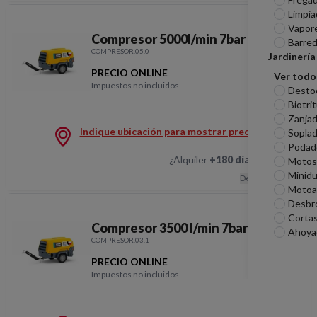
Limpia
Vapor
Compresor 5000l/min 7bar secad
Barred
COMPRESOR.05.0
Jardinería
PRECIO ONLINE
Ver todo
Impuestos no incluidos
Desto
Compresor 5000l/min 7b
Biotri
Zanjad
Indique ubicación para mostrar precios
Sopla
Podad
¿Alquiler
+180 días
?
Hablemos
Motosi
Minid
Descripción
Motoa
Desbr
Corta
Compresor 3500 l/min 7bar
Ahoya
COMPRESOR.03.1
PRECIO ONLINE
Impuestos no incluidos
Compresor 3500 l/min 7