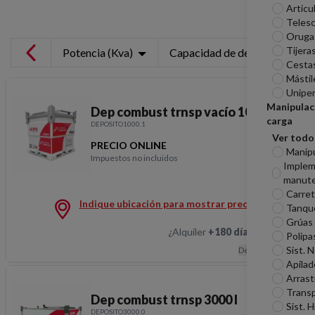
Articu
Telesc
Oruga
Tijera
Potencia (Kva)
Capacidad de depósito (L)
Cesta
Mástil
Unipe
Manipulac
Dep combust trnsp vacío 1000 l
carga
DEPOSITO1000.1
Ver todo
PRECIO ONLINE
Manip
Impuestos no incluidos
Imple
Dep combust trnsp vacío
manute
Carreti
Indique ubicación para mostrar precios
Tanqu
Grúas
¿Alquiler
+180 días
?
Hablemos
Polipa
Sist. 
Descripción
Apilad
Arrast
Transp
Dep combust trnsp 3000 l
Sist. H
DEPOSITO3000.0