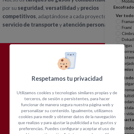
Mobili
Encofrado
por su
seguridad
,
versatilidad
y
precios
Ver todo
competitivos
, adaptándose a cada proyecto con
Frama
servicio de transporte
y
atención personalizada
.
Frami
Cimbr
Dokad
Vigas
Torres
Sistem
¿POR QUÉ
ALQUILAR CON
Forjad
OPEIN?
Andamios
Respetamos tu privacidad
Ver todo
Colga
Cremal
Utilizamos cookies y tecnologías similares propias y de
Multid
terceros, de sesión o persistentes, para hacer
Rodan
funcionar de manera segura nuestra página web y
Instala
personalizar su contenido. Igualmente, utilizamos
de vida
cookies para medir y obtener datos de la navegación
Amplia gama de equipos
Cotización inmediata
Compacta
que realizas y para ajustar la publicidad a tus gustos y
Ver todo
preferencias. Puedes configurar y aceptar el uso de
Compa