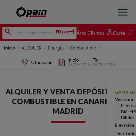
Filtros
Área Clientes
Cesta
Inicio
/
ALQUILER
/
Energía
/
Combustible
/
Inicio
Fin
Ubicación
07/08/2026
07/08/2026
ALQUILER Y VENTA DEPÓSITOS DE
GAMA SO
COMBUSTIBLE EN CANARIAS Y
Ver todo
Eléctric
MADRID
Diésel 
Híbrida
Elevación
Ver todo