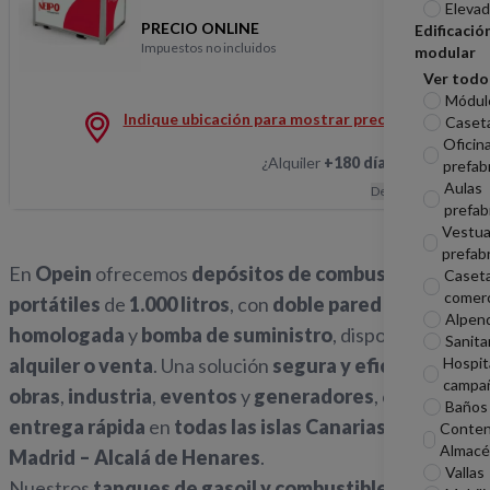
Elevad
PRECIO ONLINE
Edificació
Impuestos no incluidos
modular
Dep combust trnsp 3000
Ver todo
Módul
Indique ubicación para mostrar precios
Caseta
Oficin
¿Alquiler
+180 días
?
Hablemos
prefab
Aulas
Descripción
prefab
Vestua
prefab
En
Opein
ofrecemos
depósitos de combustible
Caset
comerc
portátiles
de
1.000 litros
, con
doble pared
Alpen
homologada
y
bomba de suministro
, disponibles en
Sanita
Hospit
alquiler o venta
. Una solución
segura y eficiente
para
campa
obras
,
industria
,
eventos
y
generadores
, con
Baños 
entrega rápida
en
todas las islas Canarias
y en
Conten
Almacé
Madrid – Alcalá de Henares
.
Vallas
Nuestros
tanques de gasoil y combustible
destacan