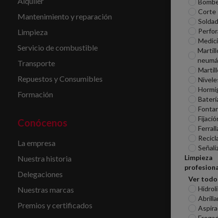
Alquiler
Bomb
Corte
Mantenimiento y reparación
Soldad
Perfor
Limpieza
Medic
Servicio de combustible
Martill
neumá
Transporte
Martil
Repuestos y Consumibles
Nivele
Hormi
Formación
Baterí
Fontan
Fijació
Conócenos
Ferrall
Recicl
La empresa
Señali
Limpieza
Nuestra historia
profesiona
Delegaciones
Ver todo
Hidrol
Nuestras marcas
Abrill
Premios y certificados
Aspira
Frega