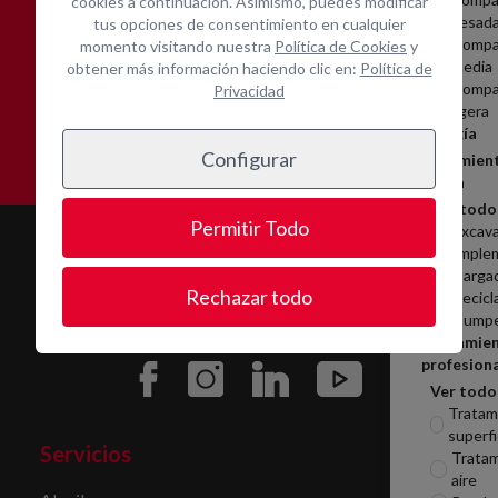
cookies a continuación. Asimismo, puedes modificar
pesad
tus opciones de consentimiento en cualquier
Compa
momento visitando nuestra
Política de Cookies
y
media
obtener más información haciendo clic en:
Política de
Compa
Privacidad
Asistencia técnica in-
Contacta con nosotros
ligera
situ
Energía
Configurar
Movimien
tierra
Ver todo
Permitir Todo
Excav
Imple
Carga
Rechazar todo
Recicl
Dumpe
Herramie
profesiona
Ver todo
Tratam
superfi
Servicios
Tratam
aire