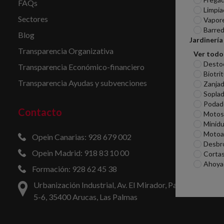
FAQs
Limpia
Sectores
Vapor
Barred
Blog
Jardinería
Transparencia Organizativa
Ver todo
Desto
Transparencia Económico-financiero
Biotri
Transparencia Ayudas y subvenciones
Zanjad
Sopla
Podad
Contacto
Motosi
Minid
Motoa
Opein Canarias: 928 679 002
Desbr
Opein Madrid: 918 83 10 00
Corta
Ahoya
Formación: 928 62 45 38
Urbanización Industrial, Av. El Mirador, Parcelas
5-6, 35400 Arucas, Las Palmas