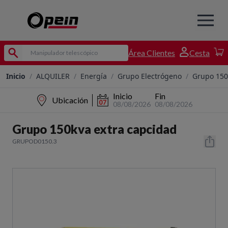
Área Clientes
Cesta
Inicio
/
ALQUILER
/
Energía
/
Grupo Electrógeno
/
Grupo 150
Inicio
Fin
Ubicación
08/08/2026
08/08/2026
Grupo 150kva extra capcidad
GRUPOD0150.3