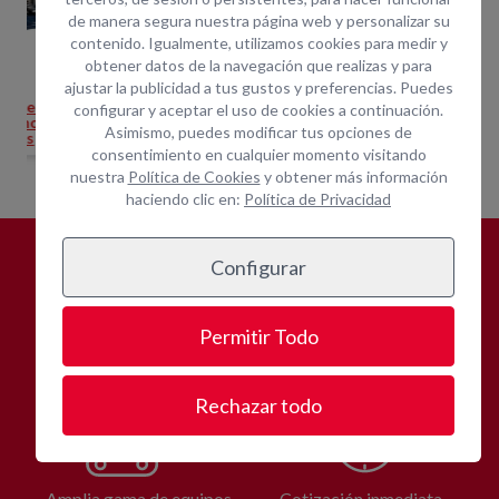
de manera segura nuestra página web y personalizar su
contenido. Igualmente, utilizamos cookies para medir y
obtener datos de la navegación que realizas y para
230v
Grupo 5kva gasolina 230 v
Grupo 5kva gasolina 230 v
Grupo
ajustar la publicidad a tus gustos y preferencias. Puedes
Indique ubicación
Indique ubicación
configurar y aceptar el uso de cookies a continuación.
para mostrar
para mostrar
Asimismo, puedes modificar tus opciones de
precios
precios
consentimiento en cualquier momento visitando
nuestra
Política de Cookies
y obtener más información
haciendo clic en:
Política de Privacidad
Configurar
¿POR QUÉ
ALQUILAR CON
OPEIN?
Permitir Todo
Rechazar todo
Amplia gama de equipos
Cotización inmediata