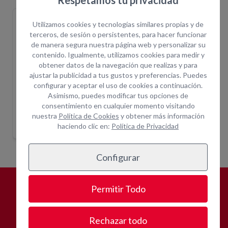
Respetamos tu privacidad
Grupo 5kva gasolina 230 v
Grupo 5kva gasolina 230 v
Grupo 
Utilizamos cookies y tecnologías similares propias y de
GRUPOG05.0
GRUPOG05.1
GRUPOG
terceros, de sesión o persistentes, para hacer funcionar
de manera segura nuestra página web y personalizar su
contenido. Igualmente, utilizamos cookies para medir y
obtener datos de la navegación que realizas y para
ajustar la publicidad a tus gustos y preferencias. Puedes
configurar y aceptar el uso de cookies a continuación.
Asimismo, puedes modificar tus opciones de
230v
Grupo 5kva gasolina 230 v
Grupo 5kva gasolina 230 v
Grupo
consentimiento en cualquier momento visitando
nuestra
Política de Cookies
y obtener más información
Indique ubicación
Indique ubicación
para mostrar
para mostrar
haciendo clic en:
Política de Privacidad
precios
precios
Configurar
Permitir Todo
¿POR QUÉ
ALQUILAR CON
OPEIN?
Rechazar todo