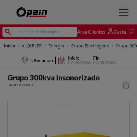
Área Clientes
Cesta
Inicio
/
ALQUILER
/
Energía
/
Grupo Electrógeno
/
Grupo 300
Inicio
Fin
Ubicación
07/08/2026
07/08/2026
Grupo 300kva insonorizado
GRUPOD0300.0