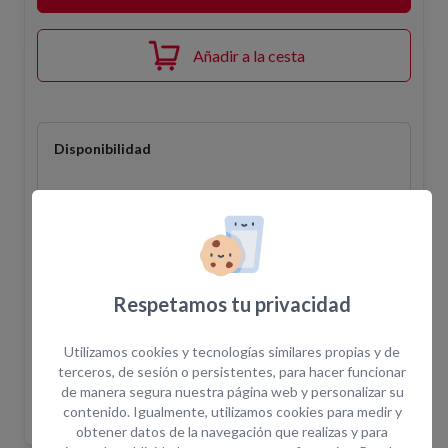
Añadir a la cesta
Disponibilidad
El pedido en la web no confirma la disponibilidad
del equipo. Una vez realizada la solicitud un
asesor le confirmará disponibilidad.
¿Cuántas horas incluye el alquiler?
+ info
¿Por qué alquilar en Opein?
Respetamos tu privacidad
Trabajamos primeras marcas del mercado.
Utilizamos cookies y tecnologías similares propias y de
Más de 200 empleados para darte el soporte que
terceros, de sesión o persistentes, para hacer funcionar
necesitas.
de manera segura nuestra página web y personalizar su
Asistencia técnica in situ y servicio de combustible.
contenido. Igualmente, utilizamos cookies para medir y
obtener datos de la navegación que realizas y para