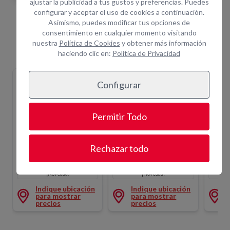
ajustar la publicidad a tus gustos y preferencias. Puedes
configurar y aceptar el uso de cookies a continuación.
Asimismo, puedes modificar tus opciones de
Equipos Relacionados
consentimiento en cualquier momento visitando
nuestra
Política de Cookies
y obtener más información
haciendo clic en:
Política de Privacidad
6
Conexión Instagrid Max
SISTEMA BATERIA 3,6kW
SISTE
400v
2,1kWh
77kW
Configurar
SBATERIA004.0@1
SBATERIA004.0
SBATERI
Permitir Todo
Rechazar todo
¡Novedad!
¡Novedad!
nk36 230v
Conexión Instagrid Max 400v
SISTEMA BATERIA 3,6kW 2,1k
SIST
Indique ubicación
Indique ubicación
para mostrar
para mostrar
precios
precios