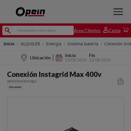
Área Clientes
Cesta
Inicio
/
ALQUILER
/
Energía
/
Sistema batería
/
Conexión Ins
Inicio
Fin
Ubicación
10/08/2026
10/08/2026
Conexión Instagrid Max 400v
SBATERIA004.0@1
¡Novedad!