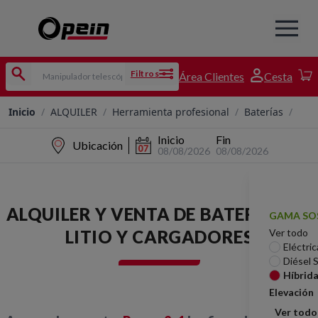
Filtros
Área Clientes
Cesta
Inicio
/
ALQUILER
/
Herramienta profesional
/
Baterías
/
Inicio
Fin
Ubicación
08/08/2026
08/08/2026
ALQUILER Y VENTA DE BATERÍAS DE
GAMA SO
LITIO Y CARGADORES
Ver todo
Eléctric
Diésel 
Híbrid
Elevación
Ver todo