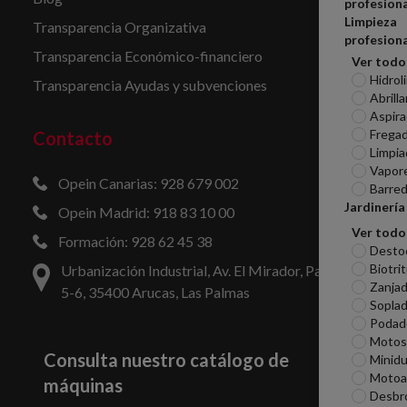
profesiona
Limpieza
Transparencia Organizativa
profesiona
Transparencia Económico-financiero
Ver todo
Hidrol
Transparencia Ayudas y subvenciones
Abrill
Aspira
Frega
Contacto
Limpia
Vapor
Opein Canarias: 928 679 002
Barred
Jardinería
Opein Madrid: 918 83 10 00
Ver todo
Formación: 928 62 45 38
Desto
Biotri
Urbanización Industrial, Av. El Mirador, Parcelas
Zanjad
5-6, 35400 Arucas, Las Palmas
Sopla
Podad
Motosi
Consulta nuestro catálogo de
Minid
Motoa
máquinas
Desbr