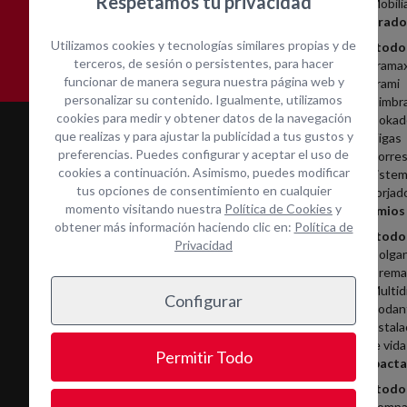
Respetamos tu privacidad
Mobili
Asistencia técnica in-
Contacta con nosotros
Encofrado
situ
Utilizamos cookies y tecnologías similares propias y de
Ver todo
terceros, de sesión o persistentes, para hacer
Frama
funcionar de manera segura nuestra página web y
Frami
personalizar su contenido. Igualmente, utilizamos
Cimbr
cookies para medir y obtener datos de la navegación
Dokad
que realizas y para ajustar la publicidad a tus gustos y
Vigas
preferencias. Puedes configurar y aceptar el uso de
Torres
cookies a continuación. Asimismo, puedes modificar
Sistem
tus opciones de consentimiento en cualquier
Forjad
momento visitando nuestra
Política de Cookies
y
Andamios
obtener más información haciendo clic en:
Política de
Ver todo
Privacidad
Colga
Cremal
Multid
Configurar
Servicios
Rodan
Instala
Alquiler
de vida
Permitir Todo
Compacta
Mantenimiento y reparación
Ver todo
Limpieza
Compa