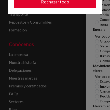
Rechazar todo
pesad
Servicio de combustible
Compa
Transporte
media
Compa
Repuestos y Consumibles
ligera
Energía
Formación
Ver todo
Grupo
Conócenos
Sistem
Compr
La empresa
Ilumin
Combu
Nuestra historia
Movimien
Delegaciones
tierra
Ver todo
Nuestras marcas
Excav
Premios y certificados
Imple
Carga
FAQs
Recicl
Dumpe
Sectores
Herramie
Blog