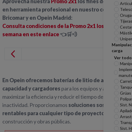
Aprovecha nuestra
Promo 2x1
los fines de semana
Articu
en herramienta profesional en nuestro corner de
Telesc
Oruga
Bricomar y en Opein Madrid:
Tijera
Consulta condiciones de la Promo 2x1 los fines de
Cesta
Mástil
semana en este enlace
👈🛒💨
Unipe
Manipulac
carga
Ver todo
Manip
Imple
manute
En Opein ofrecemos baterías de litio de alta
Carreti
Tanqu
capacidad y cargadores
para los equipos y así
Grúas
maximizar la eficiencia y reducir el tiempo de
Polipa
inactividad. Proporcionamos
soluciones sostenibles y
Sist. 
Apilad
rentables para cualquier tipo de proyectos
de
Arrast
construcción y obras públicas.
Transp
Sist. H