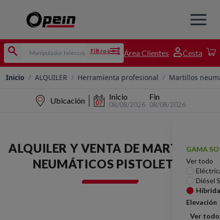
Filtros
Área Clientes
Cesta
Inicio
/
ALQUILER
/
Herramienta profesional
/
Martillos neum
Inicio
Fin
Ubicación
08/08/2026
08/08/2026
ALQUILER Y VENTA DE MARTILLOS
GAMA SO
NEUMÁTICOS PISTOLETES
Ver todo
Eléctric
Diésel 
Híbrid
Elevación
Ver todo