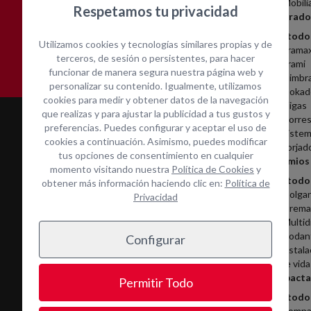
Mobili
Respetamos tu privacidad
Encofrado
Asistencia técnica in-
Contacta con nosotros
Ver todo
situ
Utilizamos cookies y tecnologías similares propias y de
Frama
terceros, de sesión o persistentes, para hacer
Frami
funcionar de manera segura nuestra página web y
Cimbr
personalizar su contenido. Igualmente, utilizamos
Dokad
cookies para medir y obtener datos de la navegación
Vigas
que realizas y para ajustar la publicidad a tus gustos y
Torres
preferencias. Puedes configurar y aceptar el uso de
Sistem
cookies a continuación. Asimismo, puedes modificar
Forjad
tus opciones de consentimiento en cualquier
Andamios
momento visitando nuestra
Política de Cookies
y
Ver todo
obtener más información haciendo clic en:
Política de
Colga
Privacidad
Cremal
Multid
Rodan
Configurar
Instala
Servicios
de vida
Compacta
Permitir Todo
Alquiler
Ver todo
Mantenimiento y reparación
Compa