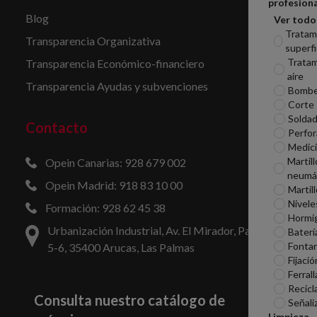
profesiona
Blog
Ver todo
Tratam
Transparencia Organizativa
superfi
Tratam
Transparencia Económico-financiero
aire
Transparencia Ayudas y subvenciones
Bomb
Corte
Soldad
Contacto
Perfor
Medic
Martill
Opein Canarias: 928 679 002
neumá
Opein Madrid: 918 83 10 00
Martil
Nivele
Formación: 928 62 45 38
Hormi
Urbanización Industrial, Av. El Mirador, Parcelas
Baterí
Fontan
5-6, 35400 Arucas, Las Palmas
Fijació
Ferrall
Recicl
Consulta nuestro catálogo de
Señali
Limpieza