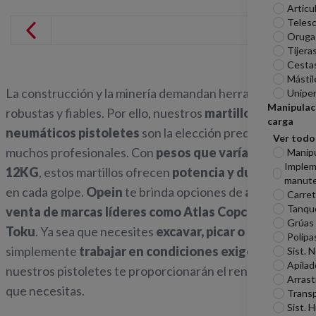
Articu
Telesc
Oruga
Tijera
Cesta
Mástil
La construcción y la minería demandan herramientas
Unipe
Manipulac
robustas y fiables. Por ello, nuestros
martillos
carga
neumáticos pistoletes
son la elección predilecta de
Ver todo
muchos profesionales. Con
pesos que varían entre 8-
Manip
Imple
12KG
, estos martillos ofrecen
potencia y durabilidad
manute
en cada golpe.
Opein
te brinda opciones de
alquiler y
Carreti
Tanqu
venta de marcas líderes como Atlas Copco, Topac y
Grúas
Toku
. Ya sea que necesites
excavar, picar o
Polipa
simplemente
trabajar en condiciones exigentes
,
Sist. 
Apilad
nuestros pistoletes te proporcionarán el rendimiento
Arrast
que necesitas.
Transp
Sist. H