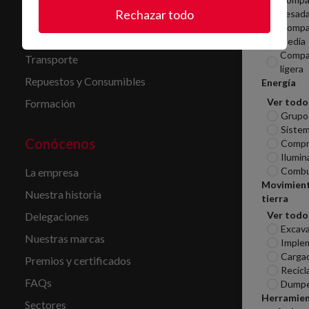
Rechazar todo
pesad
Limpieza
Compa
Servicio de combustible
media
Compa
Transporte
ligera
Repuestos y Consumibles
Energía
Ver todo
Formación
Grupo
Sistem
Conócenos
Compr
Ilumin
Combu
La empresa
Movimien
Nuestra historia
tierra
Ver todo
Delegaciones
Excav
Nuestras marcas
Imple
Carga
Premios y certificados
Recicl
FAQs
Dumpe
Herramie
Sectores