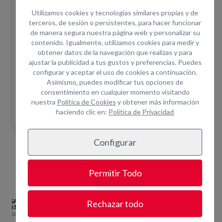
El pedido en la web no confirma la disponibilidad
del equipo. Una vez realizada la solicitud un
Utilizamos cookies y tecnologías similares propias y de
asesor le confirmará disponibilidad.
terceros, de sesión o persistentes, para hacer funcionar
de manera segura nuestra página web y personalizar su
¿Cuántas horas incluye el alquiler?
+ info
contenido. Igualmente, utilizamos cookies para medir y
¿Por qué alquilar en Opein?
obtener datos de la navegación que realizas y para
ajustar la publicidad a tus gustos y preferencias. Puedes
Trabajamos primeras marcas del mercado.
configurar y aceptar el uso de cookies a continuación.
Más de 200 empleados para darte el soporte que
Asimismo, puedes modificar tus opciones de
necesitas.
consentimiento en cualquier momento visitando
nuestra
Política de Cookies
y obtener más información
Asistencia técnica in situ y servicio de combustible.
haciendo clic en:
Política de Privacidad
Configurar
Equipos Relacionados
Permitir Todo
CARGADOR RAPIDO
CARGADOR BATERIA 22-
CARGA
Rechazar todo
BATERIA 22-36V
36V
BATERI
FIJACION.30@0
CORTADORA.30@0
CORTAD