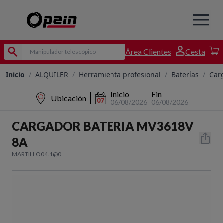
Área Clientes
Cesta
Inicio
/
ALQUILER
/
Herramienta profesional
/
Baterías
/
Car
Inicio
Fin
Ubicación
06/08/2026
06/08/2026
CARGADOR BATERIA MV3618V
8A
MARTILLO04.1@0