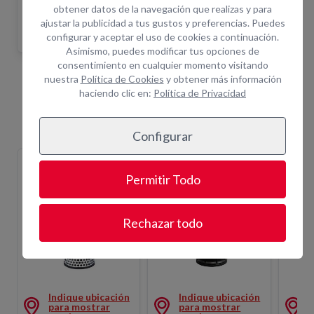
necesitas.
obtener datos de la navegación que realizas y para
Asistencia técnica in situ y servicio de combustible.
ajustar la publicidad a tus gustos y preferencias. Puedes
configurar y aceptar el uso de cookies a continuación.
Asimismo, puedes modificar tus opciones de
consentimiento en cualquier momento visitando
nuestra
Política de Cookies
y obtener más información
Equipos Relacionados
haciendo clic en:
Política de Privacidad
Configurar
BOMBA SUMERGIBLE
BOMBA SUMERGIBLE
BOMBA
ELECTRICA 1CV
LODO 1CV
ELECT
Permitir Todo
BOMBA.05
BOMBA.25
BOMBA.
Rechazar todo
E LODO 7CV
BOMBA SUMERGIBLE ELECTRICA 1CV
BOMBA SUMERGIBLE LODO 1
BOMB
Indique ubicación
Indique ubicación
para mostrar
para mostrar