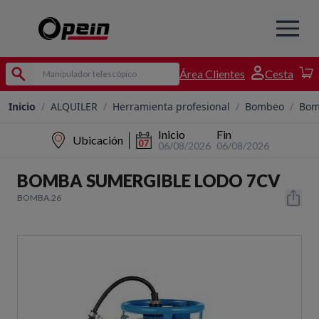
Área Clientes
Cesta
Inicio
/
ALQUILER
/
Herramienta profesional
/
Bombeo
/
Bom
Inicio
Fin
Ubicación
06/08/2026
06/08/2026
BOMBA SUMERGIBLE LODO 7CV
BOMBA.26