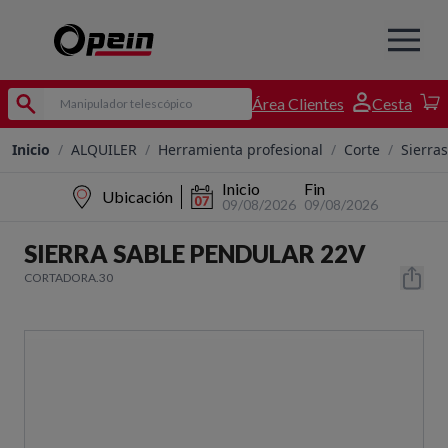
Área Clientes
Cesta
Inicio
/
ALQUILER
/
Herramienta profesional
/
Corte
/
Sierras
Inicio
Fin
Ubicación
09/08/2026
09/08/2026
SIERRA SABLE PENDULAR 22V
CORTADORA.30