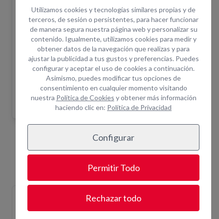
del equipo. Una vez realizada la solicitud un
Utilizamos cookies y tecnologías similares propias y de
asesor le confirmará disponibilidad.
terceros, de sesión o persistentes, para hacer funcionar
de manera segura nuestra página web y personalizar su
¿Cuántas horas incluye el alquiler?
+ info
contenido. Igualmente, utilizamos cookies para medir y
¿Por qué alquilar en Opein?
obtener datos de la navegación que realizas y para
ajustar la publicidad a tus gustos y preferencias. Puedes
Trabajamos primeras marcas del mercado.
configurar y aceptar el uso de cookies a continuación.
Más de 200 empleados para darte el soporte que
Asimismo, puedes modificar tus opciones de
necesitas.
consentimiento en cualquier momento visitando
Asistencia técnica in situ y servicio de combustible.
nuestra
Política de Cookies
y obtener más información
haciendo clic en:
Política de Privacidad
Configurar
Equipos Relacionados
Permitir Todo
SIERRA SABLE PENDULAR
SIERRA SABLE PENDULAR
SIERR
Rechazar todo
36V*230V
230V
22V
CORTADORA.31
CORTADORA.35
CORTAD