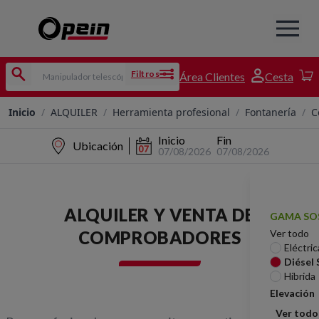
Filtros
Área Clientes
Cesta
Inicio
/
ALQUILER
/
Herramienta profesional
/
Fontanería
/
C
Inicio
Fin
Ubicación
07/08/2026
07/08/2026
ALQUILER Y VENTA DE
GAMA SO
COMPROBADORES
Ver todo
Eléctric
Diésel
Híbrida
Elevación
Ver todo