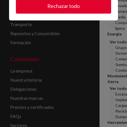
Rechazar todo
pesad
Limpieza
Compa
Servicio de combustible
media
Compa
Transporte
ligera
Repuestos y Consumibles
Energía
Ver todo
Formación
Grupo
Sistem
Conócenos
Compr
Ilumin
Combu
La empresa
Movimien
Nuestra historia
tierra
Ver todo
Delegaciones
Excav
Nuestras marcas
Imple
Carga
Premios y certificados
Recicl
FAQs
Dumpe
Herramie
Sectores