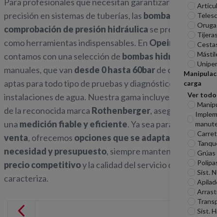
Para profesionales que necesitan garantizar la máxima
Articu
precisión en sistemas de tuberías, las
bombas de
Telesc
Oruga
comprobación de presión hidráulica
se presentan
Tijera
como herramientas indispensables. En
Opein
,
Cesta
Mástil
contamos con una selección de
bombas hidráulicas
Unipe
manuales, que van
desde 0 hasta 60bar
de capacidad,
Manipulac
aptas para todo tipo de pruebas y diagnósticos en
carga
Ver todo
instalaciones de agua. Nuestra gama incluye modelos
Manip
de la reconocida marca
Rothenberger
, asegurando
Imple
una
medición fiable y eficiente
. Ya sea para
alquiler o
manute
Carreti
venta
, ofrecemos
opciones que se adaptan a cada
Tanqu
necesidad y presupuesto
, siempre manteniendo un
Grúas
Polipa
precio competitivo
y la calidad del servicio que nos
Sist. 
caracteriza.
Apilad
Arrast
Transp
Sist. H