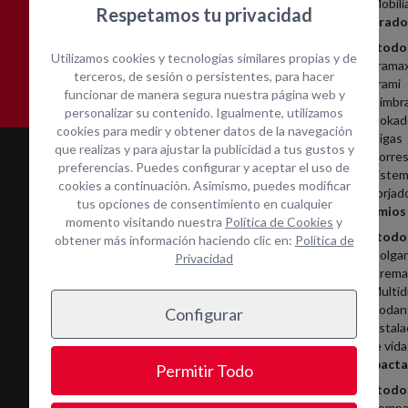
Mobili
Respetamos tu privacidad
Encofrado
Asistencia técnica in-
Contacta con nosotros
Ver todo
situ
Utilizamos cookies y tecnologías similares propias y de
Frama
terceros, de sesión o persistentes, para hacer
Frami
funcionar de manera segura nuestra página web y
Cimbr
personalizar su contenido. Igualmente, utilizamos
Dokad
cookies para medir y obtener datos de la navegación
Vigas
que realizas y para ajustar la publicidad a tus gustos y
Torres
preferencias. Puedes configurar y aceptar el uso de
Sistem
cookies a continuación. Asimismo, puedes modificar
Forjad
tus opciones de consentimiento en cualquier
Andamios
momento visitando nuestra
Política de Cookies
y
Ver todo
obtener más información haciendo clic en:
Política de
Colga
Privacidad
Cremal
Multid
Rodan
Configurar
Instala
Servicios
de vida
Compacta
Permitir Todo
Alquiler
Ver todo
Mantenimiento y reparación
Compa