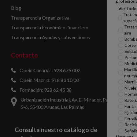
profesiona
Blog
Ver todo
Tratam
Transparencia Organizativa
superfi
Tratam
Transparencia Económico-financiero
aire
Transparencia Ayudas y subvenciones
Bomb
Corte
Soldad
Contacto
Perfor
Medic
Martill
Opein Canarias: 928 679 002
neumá
Opein Madrid: 918 83 10 00
Martil
Nivele
Formación: 928 62 45 38
Hormi
Urbanización Industrial, Av. El Mirador, Parcelas
Baterí
Fontan
5-6, 35400 Arucas, Las Palmas
Fijació
Ferrall
Recicl
Consulta nuestro catálogo de
Señali
Limpieza