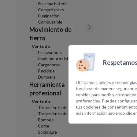
Sistema batería
Compresores
Iluminación
Combustible
Movimiento de
tierra
Ver todo
Excavadoras
Implementos MT
Respetamos 
Cargadoras
Reciclaje
Dumpers
Utilizamos cookies y tecnologías
Herramienta
funcionar de manera segura nues
profesional
cookies para medir y obtener dat
preferencias. Puedes configurar
Ver todo
tus opciones de consentimiento
Tratamiento de superficies
más información haciendo clic e
Tratamiento de aire
Bombeo
Corte
Soldadura