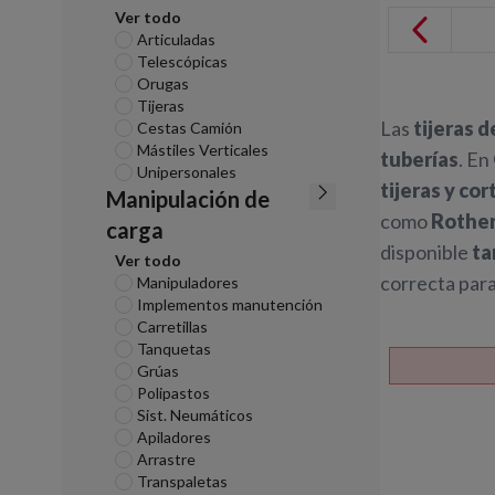
Ver todo
Articuladas
Telescópicas
Orugas
Tijeras
Las
tijeras 
Cestas Camión
Mástiles Verticales
tuberías
. En
Unipersonales
tijeras y co
Manipulación de
como
Rothe
carga
disponible
ta
Ver todo
correcta par
Manipuladores
Implementos manutención
Carretillas
Tanquetas
Grúas
Polipastos
Sist. Neumáticos
Apiladores
Arrastre
Transpaletas