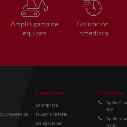
Amplia gama de
Cotización
equipos
inmediata
Conócenos
Contacto
Opein Cana
La empresa
002
o y reparación
Nuestra historia
Opein Madr
Delegaciones
10 00