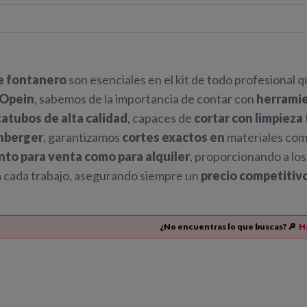
de fontanero
son esenciales en el kit de todo profesional q
Opein
, sabemos de la importancia de contar con
herramie
rtatubos de alta calidad
, capaces de
cortar con limpiez
nberger
, garantizamos
cortes exactos en
materiales co
nto para venta como para alquiler
, proporcionando a los
a cada trabajo, asegurando siempre un
precio competitivo
¿No encuentras lo que buscas? 🔎
H