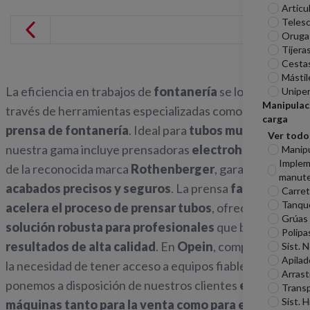
Articu
Telesc
Oruga
Tijera
Cesta
Mástil
La eficiencia en trabajos de
fontanería
se logra a
Unipe
Manipulac
través de herramientas especializadas como nuestra
carga
prensa de fontanería
. Ideal para
tubos multicapa
,
Ver todo
nuestra gama incluye prensadoras
electrohidráulicas
Manip
Imple
de la reconocida marca
Rothenberger
, garantizando
manute
acabados precisos y seguros
. La prensa
facilita y
Carreti
Tanqu
acelera el proceso de prensar tubos
, ofreciendo una
Grúas
solución robusta para profesionales
que buscan
Polipa
resultados de alta calidad
. En
Opein
, comprendemos
Sist. 
Apilad
la necesidad de tener acceso a equipos fiables, por eso,
Arrast
ponemos a disposición de nuestros clientes
estas
Transp
Sist. H
máquinas tanto para la venta como para el alquiler
,