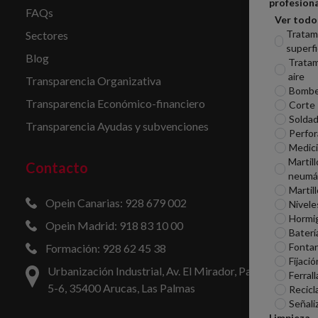
profesiona
FAQs
Ver todo
Tratam
Sectores
superfi
Blog
Tratam
aire
Transparencia Organizativa
Bomb
Transparencia Económico-financiero
Corte
Soldad
Transparencia Ayudas y subvenciones
Perfor
Medic
Martill
Contacto
neumá
Martil
Opein Canarias: 928 679 002
Nivele
Hormi
Opein Madrid: 918 83 10 00
Baterí
Fontan
Formación: 928 62 45 38
Fijació
Urbanización Industrial, Av. El Mirador, Parcelas
Ferrall
5-6, 35400 Arucas, Las Palmas
Recicl
Señali
Limpieza