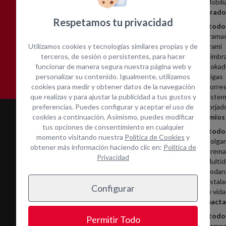
Mobili
Encofrado
Respetamos tu privacidad
Ver todo
Frama
Utilizamos cookies y tecnologías similares propias y de
Frami
Asistencia técnica in-
Contacta con nosotros
terceros, de sesión o persistentes, para hacer
Cimbr
situ
funcionar de manera segura nuestra página web y
Dokad
personalizar su contenido. Igualmente, utilizamos
Vigas
cookies para medir y obtener datos de la navegación
Torres
que realizas y para ajustar la publicidad a tus gustos y
Sistem
preferencias. Puedes configurar y aceptar el uso de
Forjad
cookies a continuación. Asimismo, puedes modificar
Andamios
tus opciones de consentimiento en cualquier
Ver todo
momento visitando nuestra
Política de Cookies
y
Colga
obtener más información haciendo clic en:
Política de
Cremal
Privacidad
Multid
Rodan
Instala
Configurar
de vida
Compacta
Servicios
Ver todo
Permitir Todo
Compa