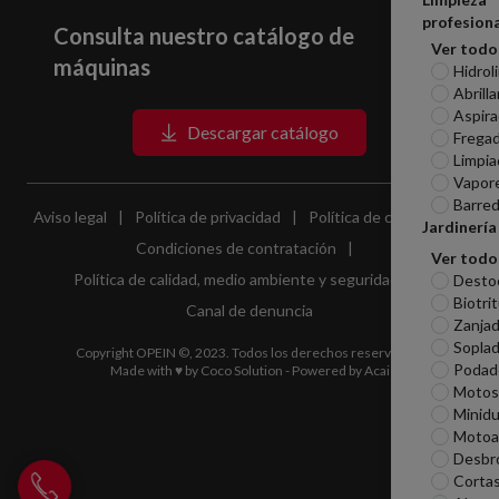
profesiona
Consulta nuestro catálogo de
Ver todo
máquinas
Hidrol
Abrill
Aspira
Descargar catálogo
Frega
Limpia
Vapor
Barred
Aviso legal
|
Política de privacidad
|
Política de cookies
|
Jardinería
Condiciones de contratación
|
Ver todo
Política de calidad, medio ambiente y seguridad
|
Desto
Biotri
Canal de denuncia
Zanjad
Sopla
Copyright OPEIN ©, 2023. Todos los derechos reservados.
Podad
Made with ♥ by
Coco Solution
- Powered by
Acai
Motosi
Minid
Motoa
Desbr
Llamar a Opein
Corta