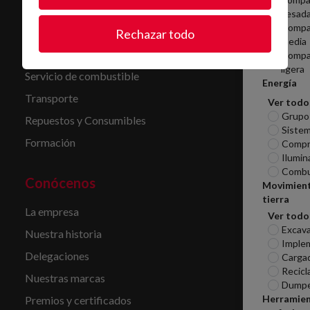
Alquiler
pesad
Compa
Mantenimiento y reparación
Rechazar todo
media
Limpieza
Compa
ligera
Servicio de combustible
Energía
Transporte
Ver todo
Grupo
Repuestos y Consumibles
Sistem
Formación
Compr
Ilumin
Combu
Conócenos
Movimien
tierra
La empresa
Ver todo
Excav
Nuestra historia
Imple
Delegaciones
Carga
Recicl
Nuestras marcas
Dumpe
Herramie
Premios y certificados