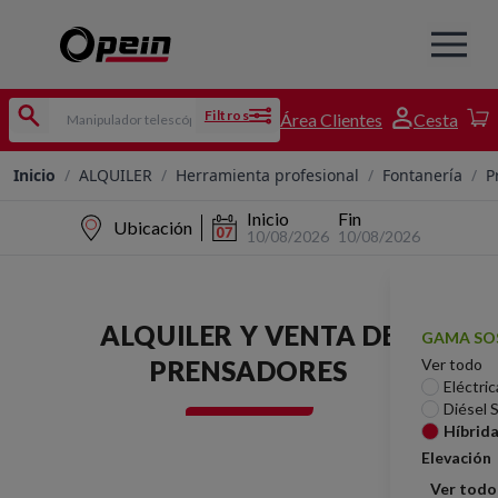
Filtros
Área Clientes
Cesta
Inicio
/
ALQUILER
/
Herramienta profesional
/
Fontanería
/
P
Inicio
Fin
Ubicación
10/08/2026
10/08/2026
ALQUILER Y VENTA DE
GAMA SO
PRENSADORES
Ver todo
Eléctric
Diésel 
Híbrid
Elevación
Ver todo