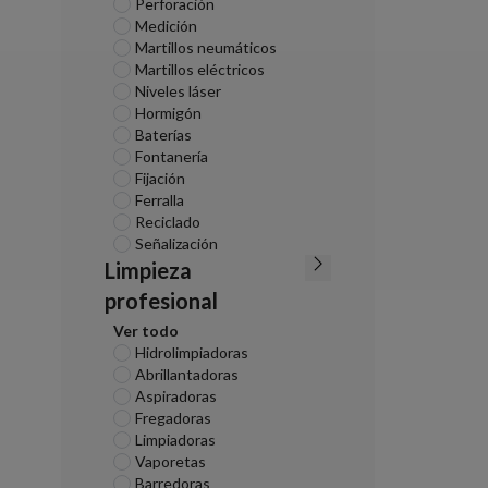
Perforación
Medición
Martillos neumáticos
Martillos eléctricos
Niveles láser
Hormigón
Baterías
Fontanería
Fijación
Ferralla
Reciclado
Señalización
Limpieza
profesional
Ver todo
Hidrolimpiadoras
Abrillantadoras
Aspiradoras
Fregadoras
Limpiadoras
Vaporetas
Barredoras