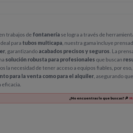
 en trabajos de
fontanería
se logra a través de herramien
 Ideal para
tubos multicapa
, nuestra gama incluye prensa
er
, garantizando
acabados precisos y seguros
. La prens
una
solución robusta para profesionales
que buscan
res
la necesidad de tener acceso a equipos fiables, por eso,
to para la venta como para el alquiler
, asegurando que
 eficacia.
¿No encuentras lo que buscas? 🔎
H