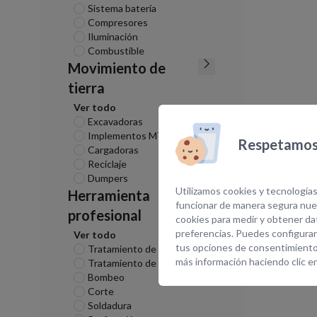
Sistema batería
Compresores
Iluminación
Combustible
Movimiento de
tierra
Ver todo
Excavadoras
Implementos MT
Respetamos 
Cargadoras
Reciclaje
Dumpers
Utilizamos cookies y tecnologías
Herramienta
funcionar de manera segura nues
profesional
cookies para medir y obtener dat
preferencias. Puedes configurar
Ver todo
tus opciones de consentimiento
Tratamiento de superficies
más información haciendo clic e
Tratamiento de aire
Bombeo
Corte
Soldadura