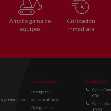
Amplia gama de
Cotización
equipos
inmediata
Conócenos
Contacto
Opein Cana
La empresa
002
o y reparación
Nuestra historia
Opein Madr
Delegaciones
10 00