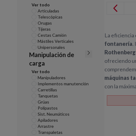
Ver todo
Articuladas
Telescópicas
Orugas
Tijeras
La eficiencia
Cestas Camión
Mástiles Verticales
fontanería
.
Unipersonales
Rothenberg
Manipulación de
ofreciendo 
carga
comprendemos 
Ver todo
máquinas tan
Manipuladores
Implementos manutención
con la máxima
Carretillas
Tanquetas
Grúas
Polipastos
Sist. Neumáticos
Apiladores
Arrastre
Transpaletas