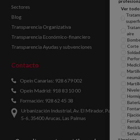
profesiona
Sectores
Ver todo
Tratam
Blog
superfi
Transparencia Organizativa
Tratam
aire
Transparencia Económico-financiero
Bomb
Corte
Transparencia Ayudas y subvenciones
Soldad
Perfor
Contacto
Medic
Martill
neumá
Opein Canarias: 928 679 002
Martil
Nivele
Opein Madrid: 918 83 10 00
Hormi
Formación: 928 62 45 38
Baterí
Fontan
Urbanización Industrial, Av. El Mirador, Parcelas
Fijació
5-6, 35400 Arucas, Las Palmas
Ferrall
Recicl
Señali
Limpieza