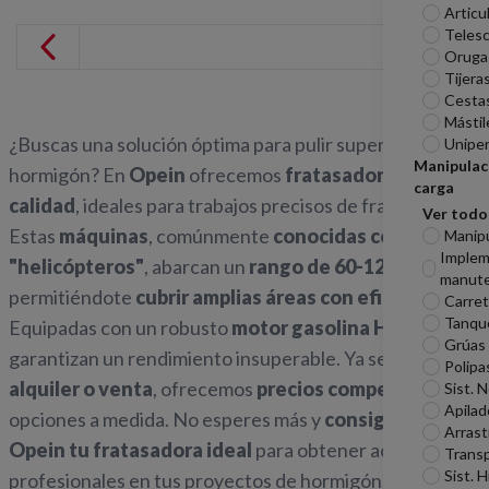
Articu
Telesc
Oruga
Tijera
Cesta
Mástil
¿Buscas una solución óptima para pulir superficies de
Unipe
Manipulac
hormigón? En
Opein
ofrecemos
fratasadoras de alta
carga
calidad
, ideales para trabajos precisos de fratasado.
Ver todo
Estas
máquinas
, comúnmente
conocidas como
Manip
Imple
"helicópteros"
, abarcan un
rango de 60-120cm
,
manute
permitiéndote
cubrir amplias áreas con eficiencia
.
Carreti
Tanqu
Equipadas con un robusto
motor gasolina Honda
,
Grúas
garantizan un rendimiento insuperable. Ya sea para
Polipa
alquiler o venta
, ofrecemos
precios competitivos
y
Sist. 
Apilad
opciones a medida. No esperes más y
consigue con
Arrast
Opein tu fratasadora ideal
para obtener acabados
Transp
Sist. H
profesionales en tus proyectos de hormigón.