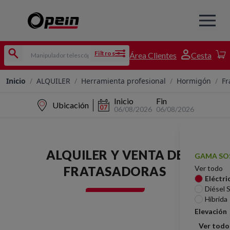
Filtros
Área Clientes
Cesta
Inicio
/
ALQUILER
/
Herramienta profesional
/
Hormigón
/
Fr
Inicio
Fin
Ubicación
06/08/2026
06/08/2026
ALQUILER Y VENTA DE
GAMA SO
FRATASADORAS
Ver todo
Eléctri
Diésel 
Híbrida
Elevación
Ver todo