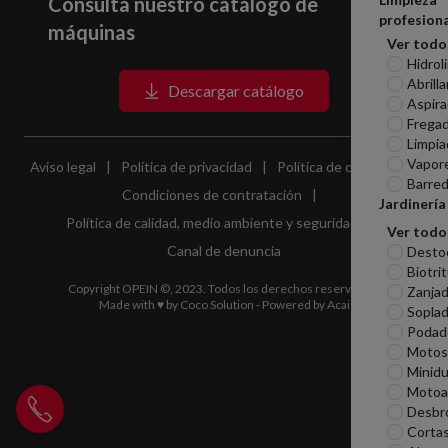
Consulta nuestro catálogo de
profesiona
máquinas
Ver todo
Hidrol
Abrill
Descargar catálogo
Aspira
Frega
Limpia
Vapor
Aviso legal
|
Política de privacidad
|
Política de cookies
|
Barred
Condiciones de contratación
|
Jardinería
Política de calidad, medio ambiente y seguridad
|
Ver todo
Canal de denuncia
Desto
Biotri
Copyright OPEIN ©, 2023. Todos los derechos reservados.
Zanjad
Made with ♥ by
Coco Solution
- Powered by
Acai
Sopla
Podad
Motosi
Minid
Motoa
Llamar a Opein
Desbr
Corta