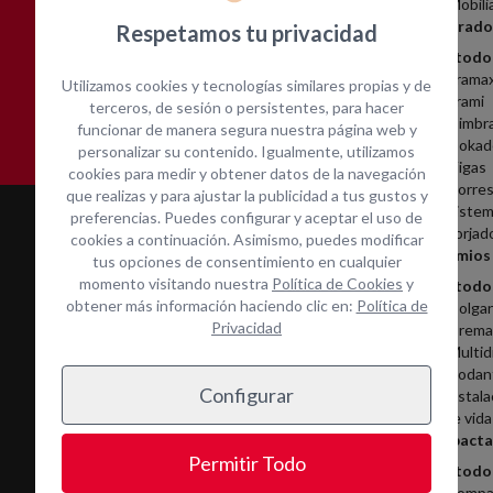
Mobili
Encofrado
Respetamos tu privacidad
Ver todo
Asistencia técnica in-
Contacta con nosotros
Frama
Utilizamos cookies y tecnologías similares propias y de
situ
Frami
terceros, de sesión o persistentes, para hacer
Cimbr
funcionar de manera segura nuestra página web y
Dokad
personalizar su contenido. Igualmente, utilizamos
Vigas
cookies para medir y obtener datos de la navegación
Torres
que realizas y para ajustar la publicidad a tus gustos y
Sistem
preferencias. Puedes configurar y aceptar el uso de
Forjad
cookies a continuación. Asimismo, puedes modificar
Andamios
tus opciones de consentimiento en cualquier
momento visitando nuestra
Política de Cookies
y
Ver todo
obtener más información haciendo clic en:
Política de
Colga
Privacidad
Cremal
Multid
Rodan
Configurar
Instala
de vida
Servicios
Compacta
Permitir Todo
Ver todo
Alquiler
Compa