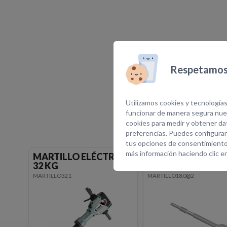
Respetamos 
E
Utilizamos cookies y tecnologías
funcionar de manera segura nues
cookies para medir y obtener dat
preferencias. Puedes configurar
tus opciones de consentimiento
más información haciendo clic e
ICO
PALA/CINCEL ANCHO
CINCEL HEXAGO
HEXAGONAL
MARTILLO18.0@1
MARTILLO18.0@2