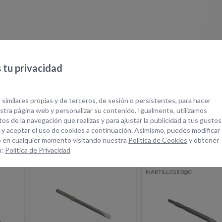
tu privacidad
quipos Relacionad
 similares propias y de terceros, de sesión o persistentes, para hacer
tra página web y personalizar su contenido. Igualmente, utilizamos
os de la navegación que realizas y para ajustar la publicidad a tus gustos
 y aceptar el uso de cookies a continuación. Asimismo, puedes modificar
 en cualquier momento visitando nuestra
Política de Cookies
y obtener
n:
Política de Privacidad
NAL
PUNTERO
MARTILLO PICA
HEXAGONAL
ELÉCTRICO 11 KG
MARTILLO18.0@0
MARTILLO12.2