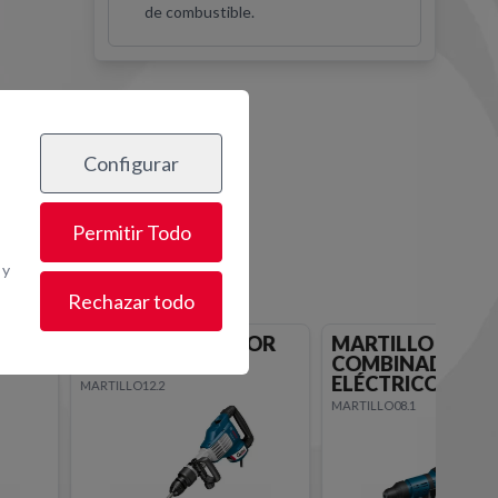
de combustible.
os
Configurar
Permitir Todo
 y
Rechazar todo
DOR
MARTILLO
CINCEL INSERCI
COMBINADO
MAX
ELÉCTRICO 8 KG
MARTILLO07.5@1
MARTILLO08.1