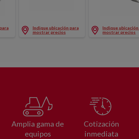
L
PUNTERO HEXAGONAL
MARTILLO PICADOR
 para
Indique ubicación para
Indique ubicación
mostrar precios
mostrar precios
Amplia gama de
Cotización
equipos
inmediata