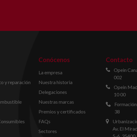
Conócenos
Contacto
Opein Cana
La empresa
002
o y reparación
Nuestra historia
Opein Madr
Delegaciones
10 00
ombustible
Nuestras marcas
Formación
Premios y certificados
38
Consumibles
FAQs
Urbanizació
Av. El Mira
Sectores
5-6, 35400 