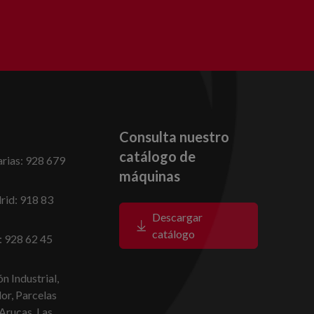
Consulta nuestro
catálogo de
rias: 928 679
máquinas
id: 918 83
Descargar
catálogo
: 928 62 45
n Industrial,
dor, Parcelas
Arucas, Las