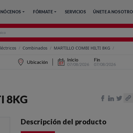
NÓCENOS
FÓRMATE
SERVICIOS
ÚNETE A NOSOTRO
léctricos
/
Combinados
/
MARTILLO COMBI HILTI 8KG
/
Inicio
Fin
Ubicación
07/08/2026
07/08/2026
I 8KG
Descripción del producto