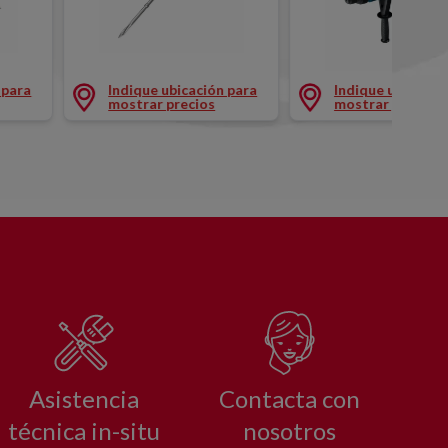
 ELÉCTRICO 11 KG
CINCEL INSERCIÓN
MARTILLO COMBINADO ELÉCTRICO 8 KG
 para
Indique ubicación para
Indique ubicació
mostrar precios
mostrar precios
Asistencia
Contacta con
técnica in-situ
nosotros