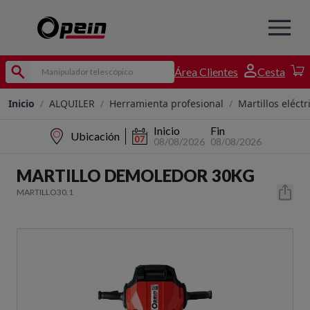
Área Clientes
Cesta
Inicio
/
ALQUILER
/
Herramienta profesional
/
Martillos eléctr
Inicio
Fin
Ubicación
08/08/2026
08/08/2026
MARTILLO DEMOLEDOR 30KG
MARTILLO30.1