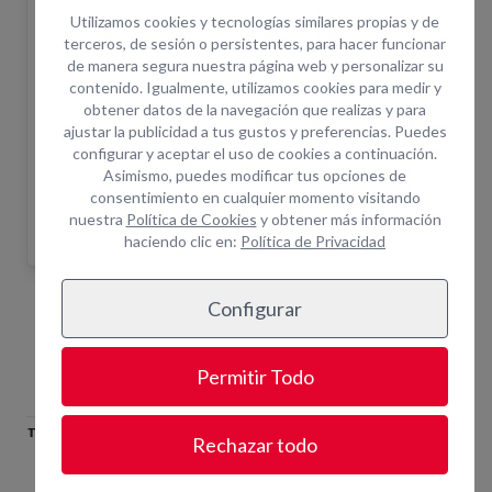
del equipo. Una vez realizada la solicitud un
Utilizamos cookies y tecnologías similares propias y de
asesor le confirmará disponibilidad.
terceros, de sesión o persistentes, para hacer funcionar
de manera segura nuestra página web y personalizar su
¿Cuántas horas incluye el alquiler?
+ info
contenido. Igualmente, utilizamos cookies para medir y
¿Por qué alquilar en Opein?
obtener datos de la navegación que realizas y para
ajustar la publicidad a tus gustos y preferencias. Puedes
Trabajamos primeras marcas del mercado.
configurar y aceptar el uso de cookies a continuación.
Más de 200 empleados para darte el soporte que
Asimismo, puedes modificar tus opciones de
necesitas.
consentimiento en cualquier momento visitando
Asistencia técnica in situ y servicio de combustible.
nuestra
Política de Cookies
y obtener más información
haciendo clic en:
Política de Privacidad
Configurar
Equipos Relacionados
Permitir Todo
2
PALA/CINCEL ANCHO
CINCEL HEXAGONAL
PUNT
Rechazar todo
HEXAGONAL
MARTILLO18.0@1
MARTILL
MARTILLO18.0@2