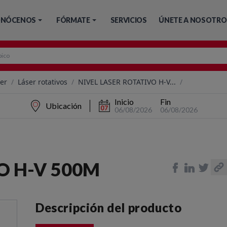
NÓCENOS
FÓRMATE
SERVICIOS
ÚNETE A NOSOTRO
ser
/
Láser rotativos
/
NIVEL LASER ROTATIVO H-V...
/
Inicio
Fin
Ubicación
06/08/2026
06/08/2026
O H-V 500M
Descripción del producto