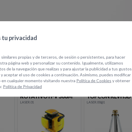
tu privacidad
quipos Relacionad
 similares propias y de terceros, de sesión o persistentes, para hacer
tra página web y personalizar su contenido. Igualmente, utilizamos
os de la navegación que realizas y para ajustar la publicidad a tus gustos
 y aceptar el uso de cookies a continuación. Asimismo, puedes modificar
 en cualquier momento visitando nuestra
Política de Cookies
y obtener
n:
Política de Privacidad
TRIPODE ALUMINIO
NIVEL LASER
0M
TOPCON RLVH3D
ROTATIVO H-V 5
LASER.00@1
LASER.02