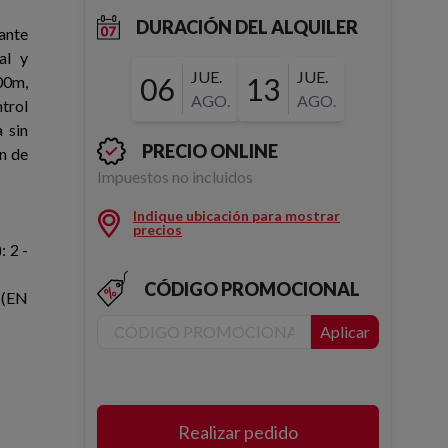
DURACIÓN DEL ALQUILER
lante
al y
JUE.
JUE.
06
13
00m,
AGO.
AGO.
trol
 sin
PRECIO ONLINE
n de
Impuestos no incluidos
Indique ubicación para mostrar
precios
 2 -
CÓDIGO PROMOCIONAL
 (EN
Aplicar
Realizar pedido