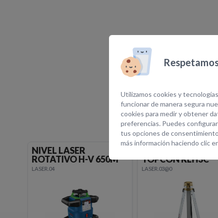
Respetamos 
E
Utilizamos cookies y tecnologías
funcionar de manera segura nues
cookies para medir y obtener dat
preferencias. Puedes configurar
tus opciones de consentimiento
más información haciendo clic e
TRIPODE ALUMINIO
NIVEL LASER
0M
TOPCON RLH3C
ROTATIVO H-V 30
LASER.03@0
LASER.01