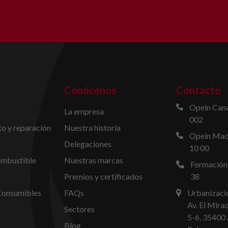
Conócenos
Contacto
Opein Cana
La empresa
002
o y reparación
Nuestra historia
Opein Madr
Delegaciones
10 00
ombustible
Nuestras marcas
Formación
Premios y certificados
38
Consumibles
FAQs
Urbanizació
Av. El Mira
Sectores
5-6, 35400 
Blog