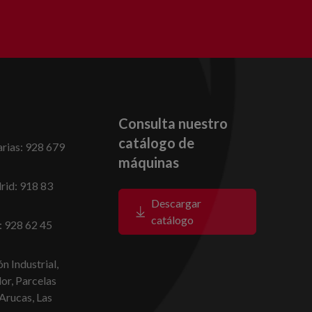
Consulta nuestro
catálogo de
rias: 928 679
máquinas
id: 918 83
Descargar
catálogo
: 928 62 45
n Industrial,
dor, Parcelas
Arucas, Las