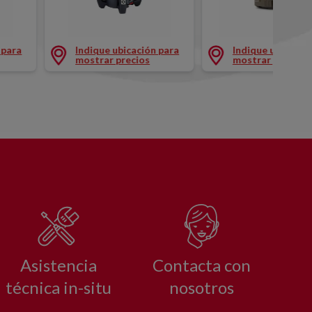
IVO H-V 500M
NIVEL LASER ROTATIVO H 300M
NIVEL LASER ROTA
 para
Indique ubicación para
Indique ubicació
mostrar precios
mostrar precios
Asistencia
Contacta con
técnica in-situ
nosotros