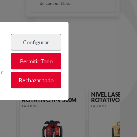
de combustible.
Configurar
os
Permitir Todo
 y
Rechazar todo
NIVEL LASER
NIVEL LASER
00M
ROTATIVO H 300M
ROTATIVO H-V 3
LASER.03
LASER.00