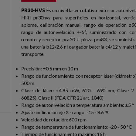
PR30-HVS
Es un nivel laser rotativo exterior autonive
Hilti pr30hvs para superficies en horizontal, vertic
aplome, calibración manual, rango de operación ø5
rango de autonivelación +-5º, suministrado con con
remoto y receptor pra30 + pinza pra83, se suministra
una batería b12/2,6 ni cargador batería c4/12 y maletí
transporte.
Precisión: ±0.5 mm en 10 m
Rango de funcionamiento con receptor láser (diámetro):
500 m
Clase de láser: <4.85 mW, 620 - 690 nm, Clase 2
60825), Clase II (FDA CFR 21 art. 1040)
Rango de autonivelación a temperatura ambiente: ±5 °
Ajuste inclinación eje X - rango: -15 - 8.6 %
Velocidad de rotación: 600 rpm
Rango de temperatura de funcionamiento: -20 - 50 °C
Tiempo de funcionamiento máximo: 16 h