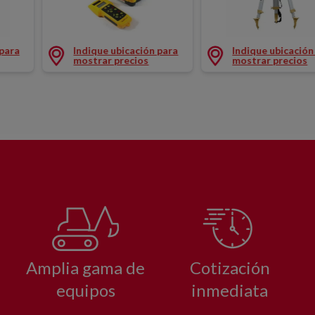
IVO H-V 300M
TRIPODE ALUMINIO TOPCON RLVH3D
NIVEL LASER ROTAT
 para
Indique ubicación para
Indique ubicación
mostrar precios
mostrar precios
Amplia gama de
Cotización
equipos
inmediata