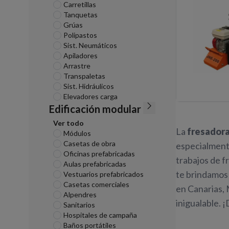
Carretillas
Tanquetas
Grúas
Polipastos
Sist. Neumáticos
Apiladores
Arrastre
Transpaletas
Sist. Hidráulicos
Elevadores carga
Edificación modular
Ver todo
La
fresadora
Módulos
Casetas de obra
especialment
Oficinas prefabricadas
trabajos de f
Aulas prefabricadas
te brindamo
Vestuarios prefabricados
Casetas comerciales
en Canarias, 
Alpendres
inigualable. 
Sanitarios
Hospitales de campaña
Baños portátiles