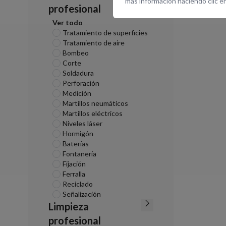
más información haciendo clic e
profesional
Ver todo
Tratamiento de superficies
Tratamiento de aire
Bombeo
Corte
Soldadura
Perforación
Medición
Martillos neumáticos
Martillos eléctricos
Niveles láser
Hormigón
Baterías
Fontanería
Fijación
Ferralla
Reciclado
Señalización
Limpieza
profesional