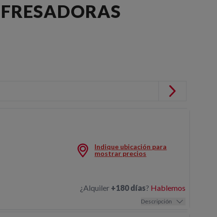
E FRESADORAS
Indique ubicación para
FRESADORA 200MM 230V
mostrar precios
¿Alquiler
+180 días
?
Hablemos
Descripción