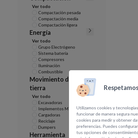
Ver todo
Compactación pesada
Compactación media
Compactación ligera
Energía
Ver todo
Grupo Electrógeno
Sistema batería
Compresores
Iluminación
Combustible
Movimiento de
Respetamos 
tierra
Ver todo
Excavadoras
Utilizamos cookies y tecnologías
Implementos MT
funcionar de manera segura nues
Cargadoras
cookies para medir y obtener dat
Reciclaje
preferencias. Puedes configurar
Dumpers
tus opciones de consentimiento
Herramienta