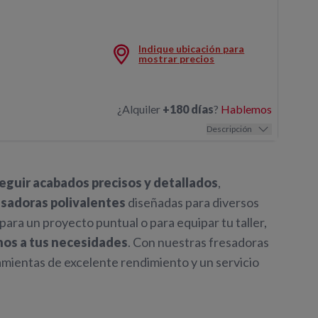
Indique ubicación para
FRESADORA 200MM GASOLINA
mostrar precios
¿Alquiler
+180 días
?
Hablemos
Descripción
eguir acabados precisos y detallados
,
esadoras polivalentes
diseñadas para diversos
 para un proyecto puntual o para equipar tu taller,
nos a tus necesidades
. Con nuestras fresadoras
mientas de excelente rendimiento y un servicio