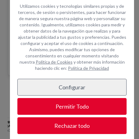
del equipo. Una vez realizada la solicitud un
Utilizamos cookies y tecnologías similares propias y de
asesor le confirmará disponibilidad.
terceros, de sesión o persistentes, para hacer funcionar
de manera segura nuestra página web y personalizar su
¿Cuántas horas incluye el alquiler?
+ info
contenido. Igualmente, utilizamos cookies para medir y
¿Por qué alquilar en Opein?
obtener datos de la navegación que realizas y para
ajustar la publicidad a tus gustos y preferencias. Puedes
Trabajamos primeras marcas del mercado.
configurar y aceptar el uso de cookies a continuación.
Más de 200 empleados para darte el soporte que
Asimismo, puedes modificar tus opciones de
necesitas.
consentimiento en cualquier momento visitando
Asistencia técnica in situ y servicio de combustible.
nuestra
Política de Cookies
y obtener más información
haciendo clic en:
Política de Privacidad
Configurar
Equipos Relacionados
Permitir Todo
EQUIPO CHORRO 200L
EQUIPO CHORRO 50L
EQUIP
Rechazar todo
12BAR
12BAR
12BAR
ARENADORA.02
ARENADORA.00
ARENAD