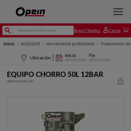
Área Clientes
Cesta
Inicio
/
ALQUILER
/
Herramienta profesional
/
Tratamiento de 
Inicio
Fin
Ubicación
08/08/2026
08/08/2026
EQUIPO CHORRO 50L 12BAR
ARENADORA.00