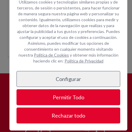
Utilizamos cookies y tecnologías similares propias y de
terceros, de sesión o persistentes, para hacer funcionar
de manera segura nuestra página web y personalizar su
contenido. Igualmente, utilizamos cookies para medir y
obtener datos de la navegación que realizas y para
ajustar la publicidad a tus gustos y preferencias. Puedes
configurar y aceptar el uso de cookies a continuación.
 110*100MM
LIJADORA ROTO-ORBITAL Ø125MM
LIJADORA ORBITAL 180*90M
LIJA
Asimismo, puedes modificar tus opciones de
Indique ubicación
Indique ubicación
para mostrar
para mostrar
consentimiento en cualquier momento visitando
precios
precios
nuestra
Política de Cookies
y obtener más información
haciendo clic en:
Política de Privacidad
Configurar
¿POR QUÉ
ALQUILAR CON
Permitir Todo
OPEIN?
Rechazar todo