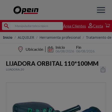
Área Clientes
Cesta
Inicio
/
ALQUILER
/
Herramienta profesional
/
Tratamiento de 
Inicio
Fin
Ubicación
06/08/2026
06/08/2026
LIJADORA ORBITAL 110*100MM
LIJADORA.20