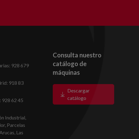
Consulta nuestro
catálogo de
rias: 928 679
máquinas
id: 918 83
Descargar
catálogo
: 928 62 45
n Industrial,
dor, Parcelas
Arucas, Las