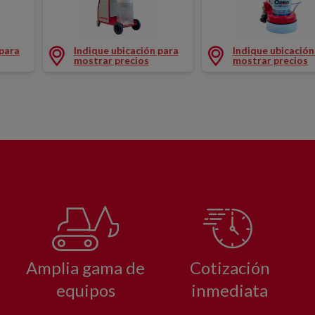
RA 430MM
ASPIRADOR PULIDORA 650MM
PULIDORA DIAMAN
 para
Indique ubicación para
Indique ubicación
mostrar precios
mostrar precios
Amplia gama de
Cotización
equipos
inmediata