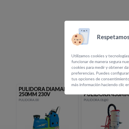
Respetamos 
E
Utilizamos cookies y tecnologías
funcionar de manera segura nues
cookies para medir y obtener dat
preferencias. Puedes configurar
tus opciones de consentimiento
más información haciendo clic e
PULIDORA DIAMANTE
ASPIRADOR
250MM 230V
PULIDORA 430M
PULIDORA.00
PULIDORA.01@0