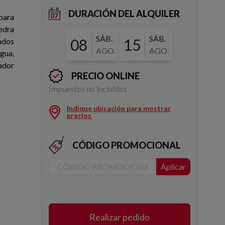
DURACIÓN DEL ALQUILER
para
edra
SÁB.
SÁB.
08
15
ados
AGO.
AGO.
gua,
ador
PRECIO ONLINE
Impuestos no incluidos
Indique ubicación para mostrar
precios
CÓDIGO PROMOCIONAL
Aplicar
Realizar pedido