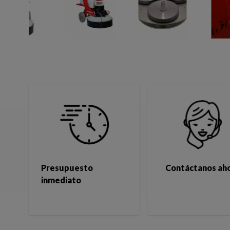
Presupuesto
Contáctanos ah
inmediato