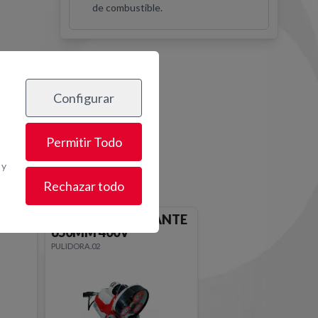
de combustible.
Configurar
os
Permitir Todo
 y
Rechazar todo
ANTE
PULIDORA DIAMANTE
650MM 400V
PULIDORA.02