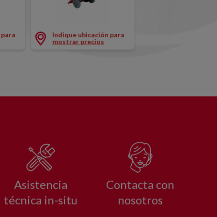
TE 430MM 230V
PULIDORA DIAMANTE 650MM 400V
 para
Indique ubicación para
mostrar precios
Asistencia
Contacta con
técnica in-situ
nosotros