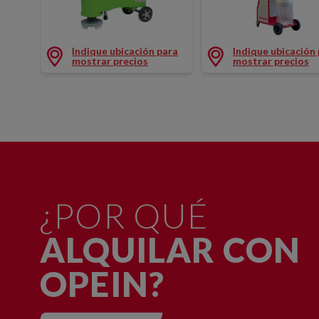
PULIDORA DIAMANTE 250MM 230V
ASPIRADOR PULIDO
Indique ubicación para
Indique ubicación
mostrar precios
mostrar precios
¿POR QUÉ
ALQUILAR CON
OPEIN?