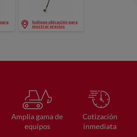
 500CM GASOLINA
PODADORA ALTURA 390CM GASOLINA
 para
Indique ubicación para
mostrar precios
Amplia gama de
Cotización
equipos
inmediata