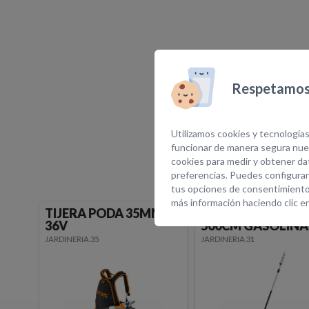
Respetamos 
E
Utilizamos cookies y tecnologías
funcionar de manera segura nues
cookies para medir y obtener dat
preferencias. Puedes configurar
tus opciones de consentimiento
más información haciendo clic e
TIJERA PODA 35MM
PODADORA ALTU
36V
500CM GASOLINA
JARDINERIA.35
JARDINERIA.31