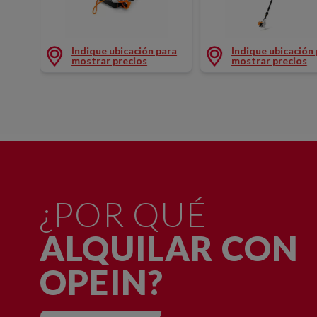
TIJERA PODA 35MM 36V
PODADORA ALTURA
Indique ubicación para
Indique ubicación
mostrar precios
mostrar precios
¿POR QUÉ
ALQUILAR CON
OPEIN?