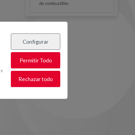
de combustible.
Configurar
os
Permitir Todo
 y
Rechazar todo