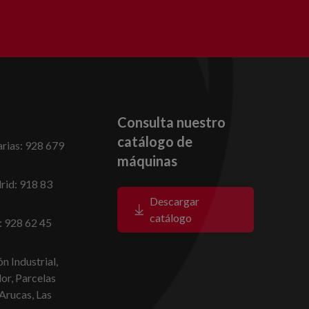
Consulta nuestro
catálogo de
rias: 928 679
máquinas
id: 918 83
Descargar
catálogo
: 928 62 45
n Industrial,
dor, Parcelas
Arucas, Las