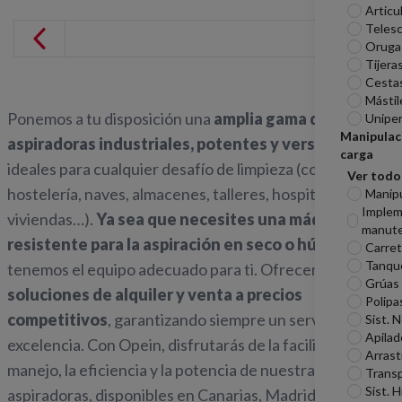
Articu
Telesc
Oruga
Tijera
Cesta
Mástil
Ponemos a tu disposición una
amplia gama de
Unipe
Manipulac
aspiradoras industriales, potentes y versátiles
,
carga
ideales para cualquier desafío de limpieza (comercios,
Ver todo
hostelería, naves, almacenes, talleres, hospitales,
Manip
Imple
viviendas…).
Ya sea que necesites una máquina
manute
resistente para la aspiración en seco o húmedo
,
Carreti
Tanqu
tenemos el equipo adecuado para ti. Ofrecemos
Grúas
soluciones de alquiler y venta a precios
Polipa
competitivos
, garantizando siempre un servicio de
Sist. 
Apilad
excelencia. Con Opein, disfrutarás de la facilidad de
Arrast
manejo, la eficiencia y la potencia de nuestras
Transp
Sist. H
aspiradoras, disponibles en Canarias, Madrid y