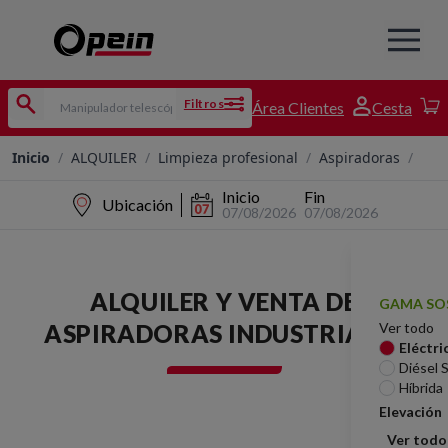
Filtros
Área Clientes
Cesta
Inicio
/
ALQUILER
/
Limpieza profesional
/
Aspiradoras
/
Inicio
Fin
Ubicación
07/08/2026
07/08/2026
ALQUILER Y VENTA DE
GAMA SO
ASPIRADORAS INDUSTRIALES
Ver todo
Eléctri
Diésel 
Híbrida
Elevación
Ver todo