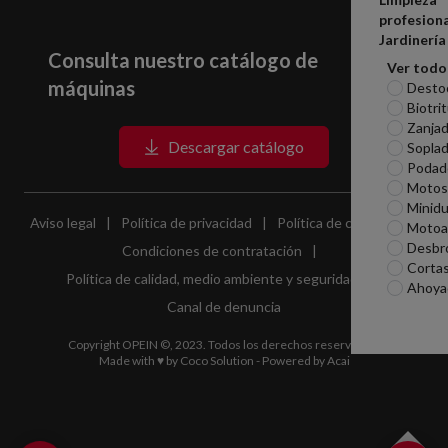
profesiona
Jardinería
Consulta nuestro catálogo de
Ver todo
máquinas
Desto
Biotri
Zanjad
Descargar catálogo
Sopla
Podad
Motosi
Minid
Aviso legal
|
Política de privacidad
|
Política de cookies
|
Motoa
Desbr
Condiciones de contratación
|
Corta
Política de calidad, medio ambiente y seguridad
|
Ahoya
Canal de denuncia
Copyright OPEIN ©, 2023. Todos los derechos reservados.
Made with ♥ by
Coco Solution
- Powered by
Acai