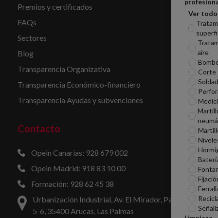
profesiona
Premios y certificados
Ver todo
FAQs
Tratam
superfi
Sectores
Tratam
aire
Blog
Bomb
Transparencia Organizativa
Corte
Soldad
Transparencia Económico-financiero
Perfor
Transparencia Ayudas y subvenciones
Medic
Martill
neumá
Contacto
Martil
Nivele
Hormi
Opein Canarias: 928 679 002
Baterí
Opein Madrid: 918 83 10 00
Fontan
Fijació
Formación: 928 62 45 38
Ferrall
Recicl
Urbanización Industrial, Av. El Mirador, Parcelas
Señali
5-6, 35400 Arucas, Las Palmas
Limpieza