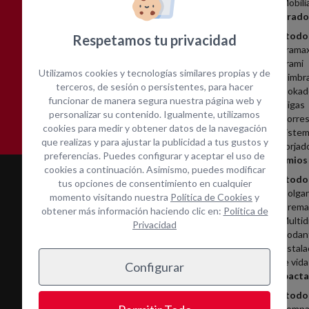
Mobili
Encofrado
Ver todo
Respetamos tu privacidad
Frama
Frami
Utilizamos cookies y tecnologías similares propias y de
Cimbr
Asistencia técnica in-
Contacta con nosotros
terceros, de sesión o persistentes, para hacer
Dokad
funcionar de manera segura nuestra página web y
situ
Vigas
personalizar su contenido. Igualmente, utilizamos
Torres
cookies para medir y obtener datos de la navegación
Sistem
que realizas y para ajustar la publicidad a tus gustos y
Forjad
preferencias. Puedes configurar y aceptar el uso de
Andamios
cookies a continuación. Asimismo, puedes modificar
Ver todo
tus opciones de consentimiento en cualquier
Colga
momento visitando nuestra
Política de Cookies
y
Cremal
obtener más información haciendo clic en:
Política de
Multid
Privacidad
Rodan
Instala
de vida
Configurar
Compacta
Ver todo
Compa