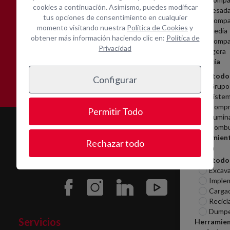
cookies a continuación. Asimismo, puedes modificar
pesad
tus opciones de consentimiento en cualquier
Compa
momento visitando nuestra
Política de Cookies
y
media
obtener más información haciendo clic en:
Política de
Compa
Privacidad
ligera
Asistencia técnica in-
Contacta con nosotros
Energía
situ
Ver todo
Configurar
Grupo
Sistem
Compr
Permitir Todo
Ilumin
Combu
Movimien
Rechazar todo
tierra
Ver todo
Excav
Imple
Carga
Recicl
Dumpe
Servicios
Herramie