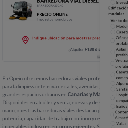
BARREDORA VIAL DIESEL 2,5M 2M3
Elevad
BARREDORA250.40
Edificació
modular
PRECIO ONLINE
Impuestos no incluidos
Ver todo
BARREDORA VIAL DIES
Módul
Caseta
Oficin
Indique ubicación para mostrar precios
prefab
Aulas
¿Alquiler
+180 días
?
Hablemos
prefab
Descripción
Vestua
prefab
Caset
comerc
En Opein ofrecemos barredoras viales profesionales
Alpen
para la limpieza intensiva de calles, avenidas, polígonos y
Sanita
grandes espacios urbanos en
Canarias y Madrid
.
Hospit
campa
Disponibles en alquiler y venta, nuevas y de segunda
Baños 
mano, nuestras barredoras viales destacan por su
Conten
Almacé
potencia, capacidad de trabajo continuo y resultados
Vallas
impecables incluso en entornos exigentes. Son la