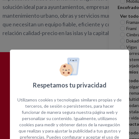
Mobili
solución ideal para ayuntamientos, empresas de
Encofrado
mantenimiento urbano, obras y servicios municipales
Ver todo
Frama
que necesitan un equipo fiable, eficiente y con la mejor
Frami
relación calidad-precio en las islas y la capital.
Cimbr
Dokad
Vigas
Torres
Sistem
Forjad
¿POR QUÉ
ALQUILAR CON
Andamios
OPEIN?
Ver todo
Respetamos tu privacidad
Colga
Cremal
Multid
Utilizamos cookies y tecnologías similares propias y de
Rodan
terceros, de sesión o persistentes, para hacer
Instala
funcionar de manera segura nuestra página web y
de vida
personalizar su contenido. Igualmente, utilizamos
Compacta
cookies para medir y obtener datos de la navegación
Amplia gama de equipos
Cotización inmediata
que realizas y para ajustar la publicidad a tus gustos y
Ver todo
preferencias. Puedes configurar y aceptar el uso de
Compa