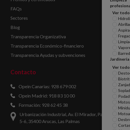
profesiona
FAQs
Ver todo
Sectores
Hidrol
Abrill
Blog
Aspira
Frega
Transparencia Organizativa
Limpia
Transparencia Económico-financiero
Vapor
Barred
Transparencia Ayudas y subvenciones
Jardinería
Ver todo
Contacto
Desto
Biotri
Zanjad
Opein Canarias: 928 679 002
Sopla
Opein Madrid: 918 83 10 00
Podad
Motosi
Formación: 928 62 45 38
Minid
Motoa
Urbanización Industrial, Av. El Mirador, Parcelas
Desbr
5-6, 35400 Arucas, Las Palmas
Corta