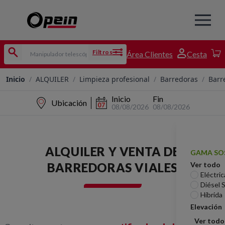
Filtros
Área Clientes
Cesta
Inicio
/
ALQUILER
/
Limpieza profesional
/
Barredoras
/
Barr
Inicio
Fin
Ubicación
08/08/2026
08/08/2026
ALQUILER Y VENTA DE
GAMA SO
BARREDORAS VIALES
Ver todo
Eléctric
Diésel 
Híbrida
Elevación
Ver todo