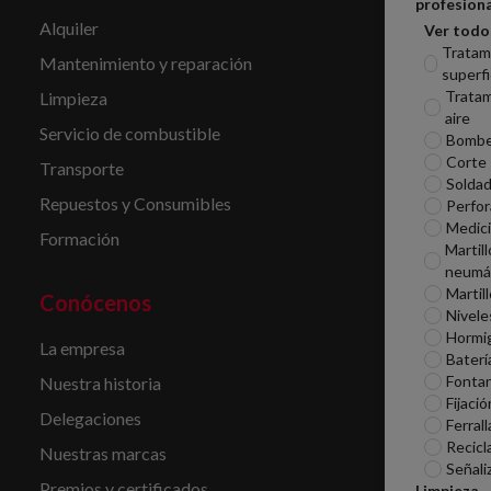
profesiona
Alquiler
Ver todo
Tratam
Mantenimiento y reparación
superfi
Tratam
Limpieza
aire
Servicio de combustible
Bomb
Corte
Transporte
Soldad
Repuestos y Consumibles
Perfor
Medic
Formación
Martill
neumá
Martil
Conócenos
Nivele
Hormi
La empresa
Baterí
Fontan
Nuestra historia
Fijació
Delegaciones
Ferrall
Recicl
Nuestras marcas
Señali
Premios y certificados
Limpieza