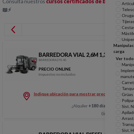
Consulta nuestros
cursos certificados de barredoras
Articu
📖⚡
Telesc
Oruga
Tijera
Cesta
Mástil
Unipe
Manipulac
carga
BARREDORA VIAL 2,6M 1,3M3
Ver todo
BARREDORA270.40
Manip
PRECIO ONLINE
Imple
Impuestos no incluidos
manute
BARREDORA VIAL 2,6
Carreti
Tanqu
Indique ubicación para mostrar precios
Grúas
Polipa
¿Alquiler
+180 días
?
Hablemos
Sist. 
Apilad
Descripción
Arrast
Transp
Sist. H