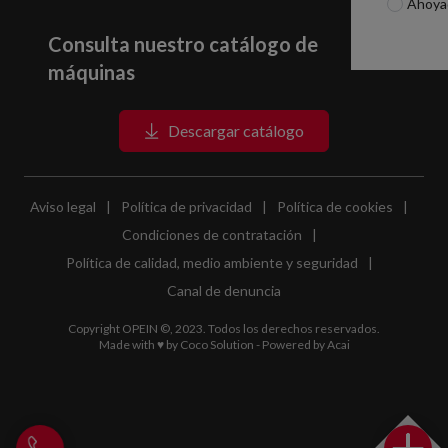
Ahoya
Consulta nuestro catálogo de
máquinas
Descargar catálogo
Aviso legal
|
Política de privacidad
|
Política de cookies
|
Condiciones de contratación
|
Política de calidad, medio ambiente y seguridad
|
Canal de denuncia
Copyright OPEIN ©, 2023. Todos los derechos reservados.
Made with ♥ by
Coco Solution
- Powered by
Acai
Llamar a Opein