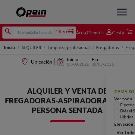
Filtros
Área Clientes
Cesta
Inicio
/
ALQUILER
/
Limpieza profesional
/
Fregadoras
/
Freg
Inicio
Fin
Ubicación
08/08/2026
08/08/2026
ALQUILER Y VENTA DE
GAMA SO
FREGADORAS-ASPIRADORAS CON
Ver todo
Eléctric
PERSONA SENTADA
Diésel 
Híbrida
Elevación
Ver todo