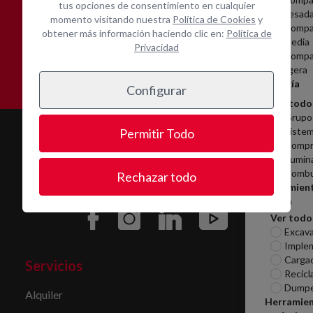
tus opciones de consentimiento en cualquier
pesad
momento visitando nuestra
Política de Cookies
y
Compa
obtener más información haciendo clic en:
Política de
Asistencia técnica in-
Contacta con nosotros
media
Privacidad
situ
Compa
ligera
Energía
Configurar
Ver todo
Grupo
Sistem
Permitir Todo
Compr
Ilumin
Combu
Rechazar todo
Movimien
tierra
Ver todo
Excav
Imple
Carga
Servicios
Recicl
Dumpe
Alquiler
Herramie