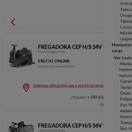
Articu
Telesc
Oruga
Tijera
Cesta
Mástil
Unipe
Manipulac
FREGADORA CEP H/S 24V 75CM
carga
FREGADORA075.00
Ver todo
PRECIO ONLINE
Manip
Impuestos no incluidos
Imple
FREGADORA CEP H/S 
manute
Carreti
Indique ubicación para mostrar precios
Tanqu
Grúas
¿Alquiler
+180 días
?
Hablemos
Polipa
Sist. 
Descripción
Apilad
Arrast
Transp
FREGADORA CEP H/S 36V 90CM
Sist. H
FREGADORA090.00