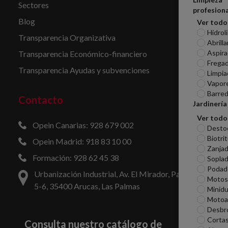
Sectores
profesiona
Blog
Ver todo
Hidrol
Transparencia Organizativa
Abrill
Aspira
Transparencia Económico-financiero
Frega
Transparencia Ayudas y subvenciones
Limpia
Vapor
Barred
Contacto
Jardinería
Ver todo
Opein Canarias: 928 679 002
Desto
Biotri
Opein Madrid: 918 83 10 00
Zanjad
Formación: 928 62 45 38
Sopla
Podad
Urbanización Industrial, Av. El Mirador, Parcelas
Motosi
5-6, 35400 Arucas, Las Palmas
Minid
Motoa
Desbr
Corta
Consulta nuestro catálogo de