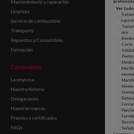
profesiona
Mantenimiento y reparación
Ver todo
Limpieza
Tratam
superfi
Servicio de combustible
Tratam
Transporte
aire
Bomb
Repuestos y Consumibles
Corte
Formación
Soldad
Perfor
Medic
Conócenos
Martill
neumá
La empresa
Martil
Nivele
Nuestra historia
Hormi
Baterí
Delegaciones
Fontan
Nuestras marcas
Fijació
Ferrall
Premios y certificados
Recicl
FAQs
Señali
Limpieza