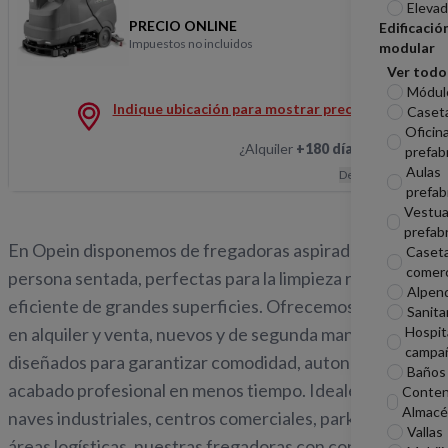
Elevad
PRECIO ONLINE
Edificació
Impuestos no incluidos
modular
FREGADORA CEP H/S 
Ver todo
Módul
Indique ubicación para mostrar precios
Caseta
Oficin
¿Alquiler
+180 días
?
Hablemos
prefab
Aulas
Descripción
prefab
Vestua
prefab
En Opein disponemos de fregadoras aspiradoras con
Caset
comerc
persona sentada, perfectas para la limpieza rápida y
Alpen
eficiente de grandes superficies. Ofrecemos modelos
Sanita
Hospit
en alquiler y venta, nuevos y de segunda mano,
campa
diseñados para garantizar comodidad, autonomía y un
Baños 
acabado profesional en menos tiempo. Ideales para
Conten
Almacé
naves industriales, centros comerciales, parkings y
Vallas
áreas logísticas, nuestras fregadoras con conductor