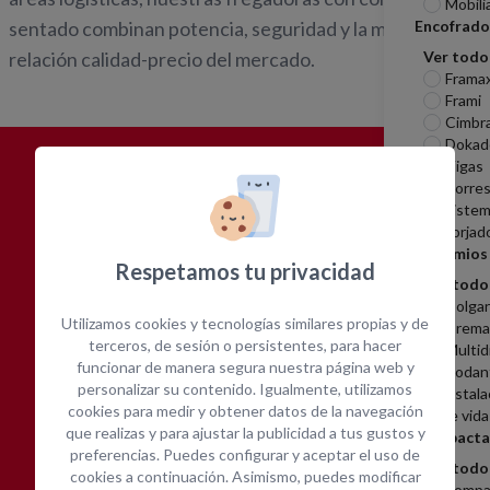
Mobili
Encofrado
sentado combinan potencia, seguridad y la mejor
Ver todo
relación calidad-precio del mercado.
Frama
Frami
Cimbr
Dokad
Vigas
¿POR QUÉ
ALQUILAR CON
Torres
Sistem
OPEIN?
Forjad
Andamios
Respetamos tu privacidad
Ver todo
Colga
Utilizamos cookies y tecnologías similares propias y de
Cremal
terceros, de sesión o persistentes, para hacer
Multid
funcionar de manera segura nuestra página web y
Rodan
personalizar su contenido. Igualmente, utilizamos
Instala
Amplia gama de equipos
Cotización inmediata
cookies para medir y obtener datos de la navegación
de vida
que realizas y para ajustar la publicidad a tus gustos y
Compacta
preferencias. Puedes configurar y aceptar el uso de
Ver todo
cookies a continuación. Asimismo, puedes modificar
Compa