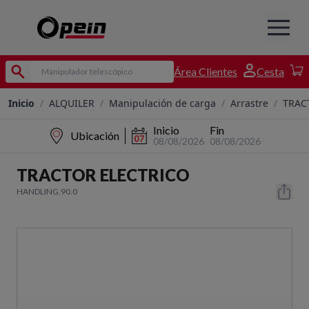
Área Clientes
Cesta
Inicio
/
ALQUILER
/
Manipulación de carga
/
Arrastre
/
TRAC
Inicio
Fin
Ubicación
08/08/2026
08/08/2026
TRACTOR ELECTRICO
HANDLING.90.0