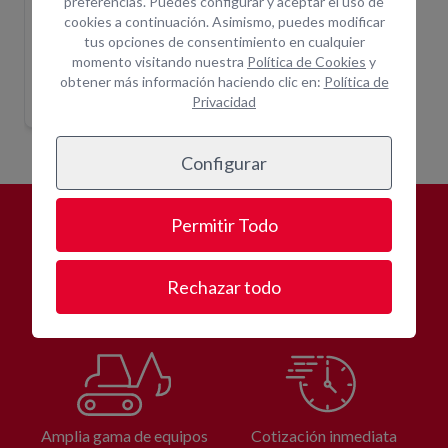
preferencias. Puedes configurar y aceptar el uso de
cookies a continuación. Asimismo, puedes modificar
tus opciones de consentimiento en cualquier
momento visitando nuestra
Política de Cookies
y
TRACTOR ELECTRICO
TRACTOR ELECTRICO
obtener más información haciendo clic en:
Política de
Indique ubicación
Indique ubicación
para mostrar
para mostrar
Privacidad
precios
precios
Configurar
Permitir Todo
¿POR QUÉ
ALQUILAR CON
OPEIN?
Rechazar todo
Amplia gama de equipos
Cotización inmediata