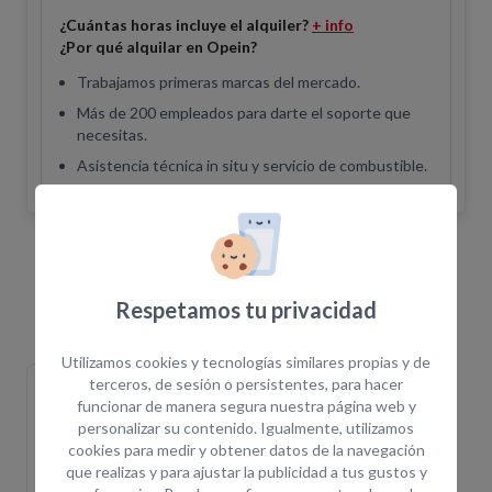
¿Cuántas horas incluye el alquiler?
+ info
¿Por qué alquilar en Opein?
Trabajamos primeras marcas del mercado.
Más de 200 empleados para darte el soporte que
necesitas.
Asistencia técnica in situ y servicio de combustible.
Equipos Relacionados
Respetamos tu privacidad
Utilizamos cookies y tecnologías similares propias y de
TRACTOR ELECTRICO
TRACTOR ELECTRICO
terceros, de sesión o persistentes, para hacer
HANDLING.90.0
HANDLING.90.1
funcionar de manera segura nuestra página web y
personalizar su contenido. Igualmente, utilizamos
cookies para medir y obtener datos de la navegación
que realizas y para ajustar la publicidad a tus gustos y