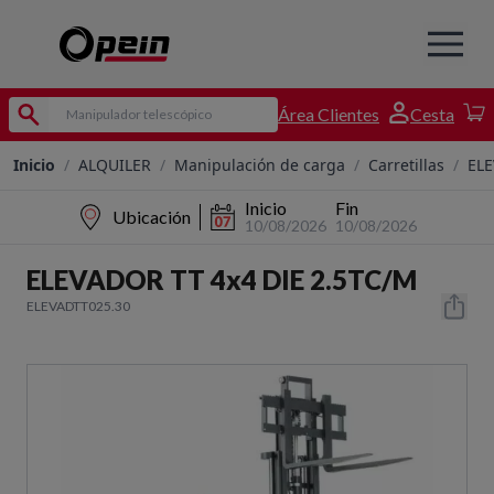
Área Clientes
Cesta
Inicio
/
ALQUILER
/
Manipulación de carga
/
Carretillas
/
ELE
Inicio
Fin
Ubicación
10/08/2026
10/08/2026
ELEVADOR TT 4x4 DIE 2.5TC/M
ELEVADTT025.30