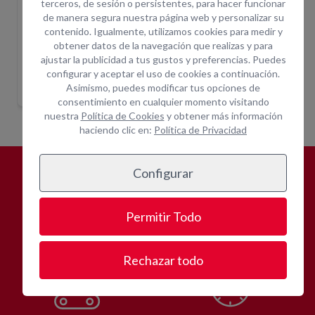
terceros, de sesión o persistentes, para hacer funcionar
de manera segura nuestra página web y personalizar su
contenido. Igualmente, utilizamos cookies para medir y
obtener datos de la navegación que realizas y para
EXTENSION HORQUILLAS ELEV.IND.
ELEVADOR IND ELECT 1.5T 3R
ELEVA
ajustar la publicidad a tus gustos y preferencias. Puedes
LACION MULTIUSO
configurar y aceptar el uso de cookies a continuación.
Indique ubicación
Indique ubicación
para mostrar
para mostrar
Asimismo, puedes modificar tus opciones de
precios
precios
consentimiento en cualquier momento visitando
nuestra
Política de Cookies
y obtener más información
haciendo clic en:
Política de Privacidad
Configurar
¿POR QUÉ
ALQUILAR CON
OPEIN?
Permitir Todo
Rechazar todo