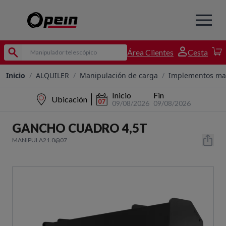
Área Clientes
Cesta
Inicio
/
ALQUILER
/
Manipulación de carga
/
Implementos ma
Inicio
Fin
Ubicación
09/08/2026
09/08/2026
GANCHO CUADRO 4,5T
MANIPULA21.0@07