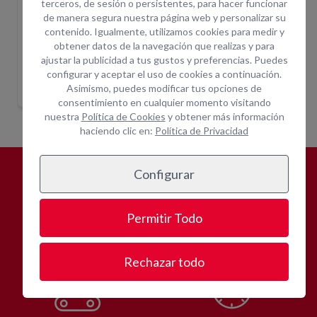
terceros, de sesión o persistentes, para hacer funcionar
de manera segura nuestra página web y personalizar su
contenido. Igualmente, utilizamos cookies para medir y
obtener datos de la navegación que realizas y para
PlUMIN 4000KG
PLUMIN 600KG
1,0T 3P
PLU
ajustar la publicidad a tus gustos y preferencias. Puedes
configurar y aceptar el uso de cookies a continuación.
ón
Indique ubicación
Indique ubicación
para mostrar
para mostrar
Asimismo, puedes modificar tus opciones de
precios
precios
consentimiento en cualquier momento visitando
nuestra
Política de Cookies
y obtener más información
haciendo clic en:
Política de Privacidad
Configurar
¿POR QUÉ
ALQUILAR CON
OPEIN?
Permitir Todo
Rechazar todo