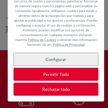
terceros, de sesión o persistentes, para hacer funcionar
de manera segura nuestra página web y personalizar su
contenido. Igualmente, utilizamos cookies para medir y
obtener datos de la navegación que realizas y para
BÍPODE + CAJÓN CONTRAPE
COLU
ajustar la publicidad a tus gustos y preferencias. Puedes
ONTRAPESO AIR ONE 300
MAQUINILLO MONOFÁSICO 300 KG 30 M
configurar y aceptar el uso de cookies a continuación.
Indique ubicación
Indique ubicación
para mostrar
para mostrar
Asimismo, puedes modificar tus opciones de
precios
precios
consentimiento en cualquier momento visitando
nuestra
Política de Cookies
y obtener más información
haciendo clic en:
Política de Privacidad
Configurar
¿POR QUÉ
ALQUILAR CON
OPEIN?
Permitir Todo
Rechazar todo