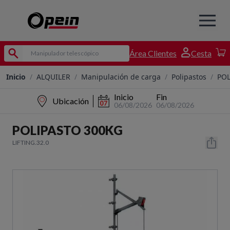
Área Clientes
Cesta
Inicio
/
ALQUILER
/
Manipulación de carga
/
Polipastos
/
POL
Inicio
Fin
Ubicación
06/08/2026
06/08/2026
POLIPASTO 300KG
LIFTING.32.0