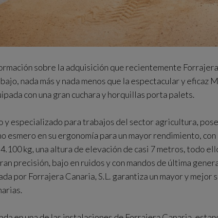
rmación sobre la adquisición que recientemente Forrajera 
abajo, nada más y nada menos que la espectacular y eficaz 
ada con una gran cuchara y horquillas porta palets.
 y especializado para trabajos del sector agricultura, pos
ho esmero en su ergonomía para un mayor rendimiento, con
4.100 kg, una altura de elevación de casi 7 metros, todo el
ran precisión, bajo en ruidos y con mandos de última gener
ada por Forrajera Canaria, S.L. garantiza un mayor y mejor s
narias.
zada en una de las instalaciones de Forrajera Canaria, esta