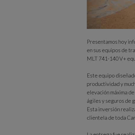
Presentamos hoy info
en sus equipos de tr
MLT 741-140 V+ equip
Este equipo diseñado
productividad y muc
elevación máxima de 
ágiles y seguros de g
Esta inversión realiz
clientela de toda Ca
La entrega fue reali