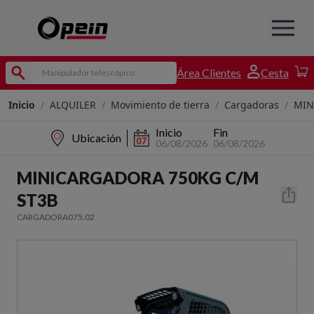
Área Clientes
Cesta
Inicio
/
ALQUILER
/
Movimiento de tierra
/
Cargadoras
/
MIN
Inicio
Fin
Ubicación
06/08/2026
06/08/2026
MINICARGADORA 750KG C/M
ST3B
CARGADORA075.02