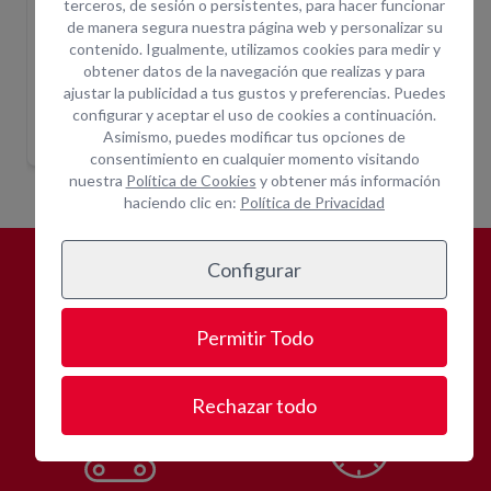
terceros, de sesión o persistentes, para hacer funcionar
de manera segura nuestra página web y personalizar su
contenido. Igualmente, utilizamos cookies para medir y
obtener datos de la navegación que realizas y para
ajustar la publicidad a tus gustos y preferencias. Puedes
00KG C/M
CARGADORA ART. 0,5M3-900KG C/M
MINICARGADORA 700KG C/M
MINI
configurar y aceptar el uso de cookies a continuación.
Indique ubicación
Indique ubicación
para mostrar
para mostrar
Asimismo, puedes modificar tus opciones de
precios
precios
consentimiento en cualquier momento visitando
nuestra
Política de Cookies
y obtener más información
haciendo clic en:
Política de Privacidad
Configurar
¿POR QUÉ
ALQUILAR CON
OPEIN?
Permitir Todo
Rechazar todo