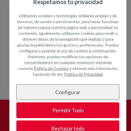
Respetamos tu privacidad
Martillo miniexcavadora
CAZO EXCAVACION
CAZO
Utilizamos cookies y tecnologías similares propias y de
1000 kg
300MM
200M
EXCAVAD010.0@2
EXCAVAD010.0@1
EXCAVA
terceros, de sesión o persistentes, para hacer funcionar
de manera segura nuestra página web y personalizar su
contenido. Igualmente, utilizamos cookies para medir y
obtener datos de la navegación que realizas y para
ajustar la publicidad a tus gustos y preferencias. Puedes
configurar y aceptar el uso de cookies a continuación.
Asimismo, puedes modificar tus opciones de
consentimiento en cualquier momento visitando
Martillo miniexcavadora 1000 kg
CAZO EXCAVACION 300MM
CAZO
nuestra
Política de Cookies
y obtener más información
Indique ubicación
Indique ubicación
haciendo clic en:
Política de Privacidad
para mostrar
para mostrar
precios
precios
Configurar
Permitir Todo
¿POR QUÉ
ALQUILAR CON
OPEIN?
Rechazar todo