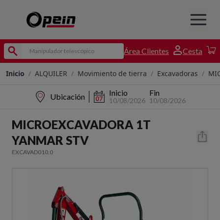
Área Clientes
Cesta
Inicio
/
ALQUILER
/
Movimiento de tierra
/
Excavadoras
/
MI
Inicio
Fin
Ubicación
10/08/2026
10/08/2026
MICROEXCAVADORA 1T
YANMAR STV
EXCAVAD010.0