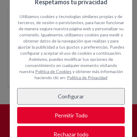
Respetamos tu privacidad
CAZO EXCAVACION
CAZO LIMPIEZA 1200MM
MARTI
Utilizamos cookies y tecnologías similares propias y de
500MM STD
EXCAVAD026.1@2
EXCAVA
EXCAVAD026.1@1
terceros, de sesión o persistentes, para hacer funcionar
de manera segura nuestra página web y personalizar su
contenido. Igualmente, utilizamos cookies para medir y
obtener datos de la navegación que realizas y para
ajustar la publicidad a tus gustos y preferencias. Puedes
configurar y aceptar el uso de cookies a continuación.
Asimismo, puedes modificar tus opciones de
consentimiento en cualquier momento visitando
CAZO LIMPIEZA 1200MM
MART
 300MM
CAZO EXCAVACION 500MM STD
nuestra
Política de Cookies
y obtener más información
Indique ubicación
Indique ubicación
haciendo clic en:
Política de Privacidad
para mostrar
para mostrar
precios
precios
Configurar
Permitir Todo
¿POR QUÉ
ALQUILAR CON
OPEIN?
Rechazar todo