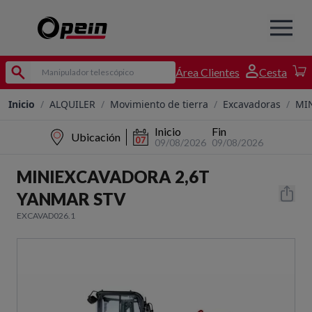
Área Clientes
Cesta
Inicio
/
ALQUILER
/
Movimiento de tierra
/
Excavadoras
/
MI
Inicio
Fin
Ubicación
09/08/2026
09/08/2026
MINIEXCAVADORA 2,6T
YANMAR STV
EXCAVAD026.1